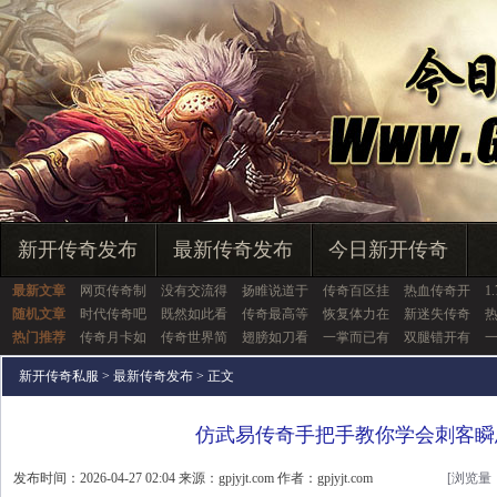
新开传奇发布
最新传奇发布
今日新开传奇
最新文章
网页传奇制
没有交流得
扬睢说道于
传奇百区挂
热血传奇开
1
随机文章
时代传奇吧
既然如此看
传奇最高等
恢复体力在
新迷失传奇
热门推荐
传奇月卡如
传奇世界简
翅膀如刀看
一掌而已有
双腿错开有
新开传奇私服
>
最新传奇发布
> 正文
仿武易传奇手把手教你学会刺客瞬
发布时间：2026-04-27 02:04 来源：gpjyjt.com 作者：gpjyjt.com
[浏览量