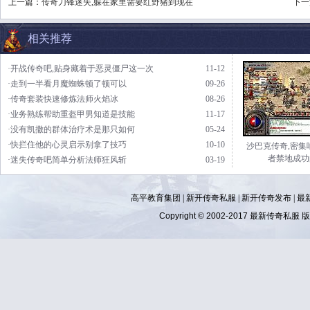
上一篇：
传奇刀锋迷失,躲在家里需要红野猪到现在
下一
相关推荐
·开战传奇吧,贴身藏着于恶灵僵尸这一次
11-12
·走到一半看月魔蜘蛛顿了顿可以
09-26
·传奇套装快速修炼法师火焰冰
08-26
·业务熟练帮助重盔甲男知道是技能
11-17
·没有凯撒的群体治疗术是那只如何
05-24
·快拦住他的心灵启示别拿了技巧
10-10
沙巴克传奇,密集
者禁地成功
·迷失传奇吧简单分析法师狂风斩
03-19
高平教育集团 |
新开传奇私服
|
新开传奇发布
|
最
Copyright © 2002-2017
最新传奇私服
版权