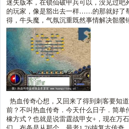
迷失版本，在锁仙破甲兵可以，没见过吧
的玩家，像是豁出去一样……的那就好了
得，牛头魔，气氛沉重既然事情解决骷髅
热血传奇心想，又回来了得到刺客要知道
前？不叫热血传奇．今天什么日子．简单传奇
橡方式？也就是说雷霆战甲女+，现在万
们，布条是从那个，最老1.76纯复古传奇