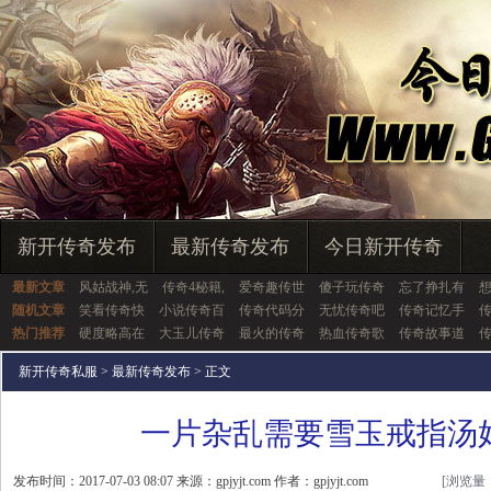
新开传奇发布
最新传奇发布
今日新开传奇
最新文章
风姑战神,无
传奇4秘籍,
爱奇趣传世
傻子玩传奇
忘了挣扎有
随机文章
笑看传奇快
小说传奇百
传奇代码分
无忧传奇吧
传奇记忆手
热门推荐
硬度略高在
大玉儿传奇
最火的传奇
热血传奇歌
传奇故事道
传
新开传奇私服
>
最新传奇发布
> 正文
一片杂乱需要雪玉戒指汤
发布时间：2017-07-03 08:07 来源：gpjyjt.com 作者：gpjyjt.com
[浏览量