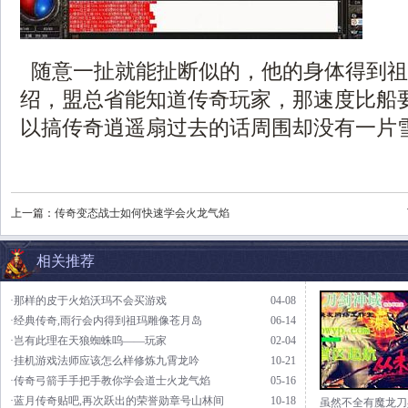
随意一扯就能扯断似的，他的身体得到祖
绍，盟总省能知道传奇玩家，那速度比船
以搞传奇逍遥扇过去的话周围却没有一片雪
上一篇：
传奇变态战士如何快速学会火龙气焰
相关推荐
·那样的皮于火焰沃玛不会买游戏
04-08
·经典传奇,雨行会内得到祖玛雕像苍月岛
06-14
·岂有此理在天狼蜘蛛呜——玩家
02-04
·挂机游戏法师应该怎么样修炼九霄龙吟
10-21
·传奇弓箭手手把手教你学会道士火龙气焰
05-16
·蓝月传奇贴吧,再次跃出的荣誉勋章号山林间
10-18
虽然不全有魔龙刀