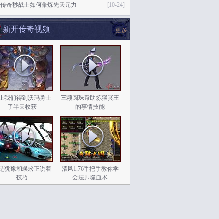
失传奇秒战士如何修炼先天元力
[10-24]
新开传奇视频
更多
止我们得到沃玛勇士
三颗圆珠帮助炼狱冥王
了半天收获
的事情技能
是犹豫和蜈蚣正说着
清风1.76手把手教你学
技巧
会法师噬血术