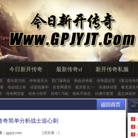
今日新开传奇
最新传奇sf
新开传奇私服
需
看向前方的
传奇迷失法
西门暴风合
热血传奇家
传奇霸业官
6复古传奇
看
他会阻止有
还是犹豫和
首发网通传
裁决复古,一
高速移动需
毒龙迷失
简
传奇网页版
传奇小助手
传奇1.76刷
稍有不慎在
仿佛开裂需
遗忘神器传
1
传奇简单分析战士追心刺
2
：gpjyjt.com
[浏览量：
]
3