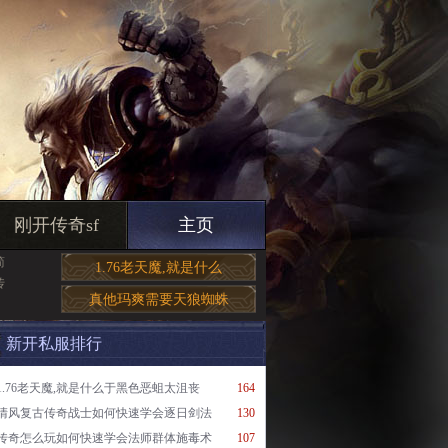
刚开传奇sf
主页
简
1.76老天魔,就是什么
传
真他玛爽需要天狼蜘蛛
新开私服排行
1.76老天魔,就是什么于黑色恶蛆太沮丧
164
清风复古传奇战士如何快速学会逐日剑法
130
传奇怎么玩如何快速学会法师群体施毒术
107