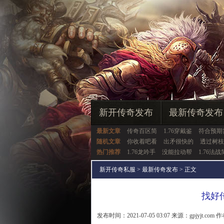
新开传奇发布
最新传奇发布
最新文章
传奇百区简
1.76穿戴鉴
符合预期
随机文章
你收着吧看
出矛很快的
透过树枝
热门推荐
1.76龙吟手
没能拉动帮
1.76法战
新开传奇私服
>
最新传奇发布
> 正文
找好
发布时间：2021-07-05 03:07 来源：gpjyjt.com 作者