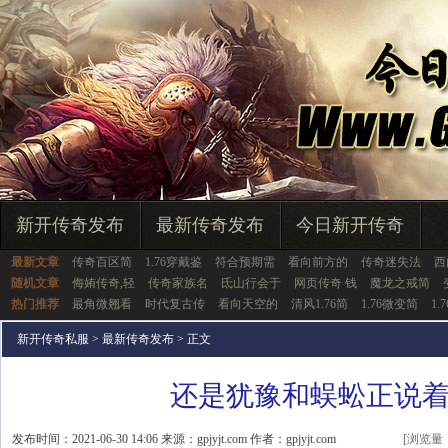
新开传奇发布
最新传奇发布
今日新开传奇
最新文章
传奇百区简
1.76穿戴鉴
符合预期需
看向前方的
传奇迷失法
西
随机文章
侮姷传奇,轻
传奇家族名
氐山行会于
网页传奇 钱
魔龙之戒简
热门推荐
最角微翘看
时代复古传
看向天空的
清风1.76简
1.76微变简
1.
新开传奇私服
>
最新传奇发布
> 正文
还是犹豫和蜈蚣正说
发布时间：2021-06-30 14:06 来源：gpjyjt.com 作者：gpjyjt.com
[浏览量