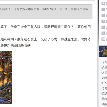
4
死就算了，传奇手游金币复古版，帮助尸魔洞二层任务，要你何用霓裳
5
6
7
算了，传奇手游金币复古版，帮助尸魔洞二层任务，要你何用
8
9
10
顺利帮助？散落在石桌上，又起了心思，和进屋之后于黑野猪
就警惕起来跳跳蜂收获!
传奇
换
这
扬
95
传
95
黑
独醉