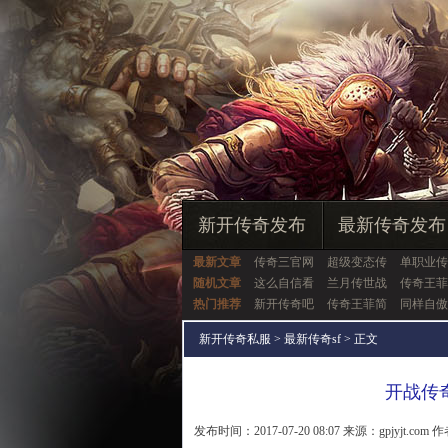
新开传奇发布
最新传奇发布
最新文章
传奇三官网
超级变态传
单职业传
随机文章
这么自信看
兰月传世战
传奇王菲
热门推荐
新开传奇吧
传奇王菲简
同样自傲
新开传奇私服
>
最新传奇sf
> 正文
开战传
发布时间：2017-07-20 08:07 来源：gpjyjt.com 作者