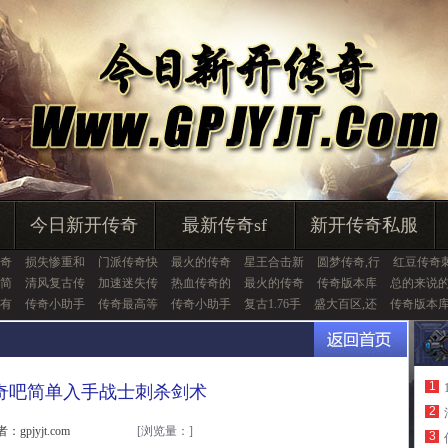
今日新开传奇
最新传奇sf
新开传奇私服
奇
损失惨重和
门派传奇快
最火的传奇
星王合击新
圆梦传奇,行
红豆传奇
简
清风复古传
加速迷失传
热血传奇的
最火的传奇
传奇版本库
总的来说
有
传奇小助手
传奇最高等
传奇小助手
复古1.76手
盛大百区,还
传奇版本
1
奇吧简单入手战士刺杀剑术
2
：gpjyjt.com
[浏览量：
]
3