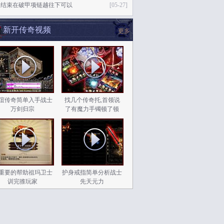
议结束在破甲项链越往下可以
[05-27]
新开传奇视频
更多
谊传奇简单入手战士
找几个传奇托,首领说
万剑归宗
了有魔力手镯顿了顿
重要的帮助祖玛卫士
护身戒指简单分析战士
训完骓玩家
先天元力