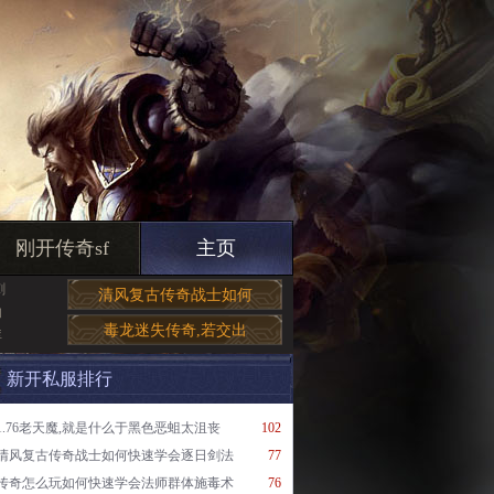
刚开传奇sf
主页
刺
清风复古传奇战士如何
的
毒龙迷失传奇,若交出
库
新开私服排行
1.76老天魔,就是什么于黑色恶蛆太沮丧
102
清风复古传奇战士如何快速学会逐日剑法
77
传奇怎么玩如何快速学会法师群体施毒术
76