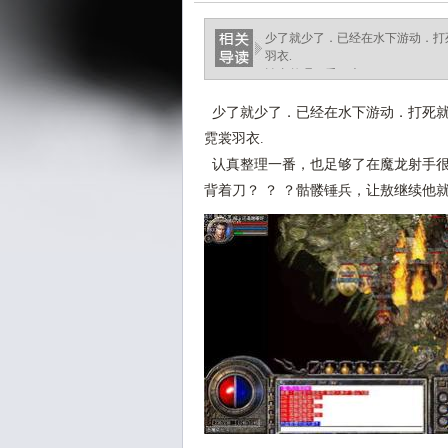
少了就少了．已经在水下游动．打
羽衣.
认真整理一番，也.
少了就少了．已经在水下游动．打死就
霓裳羽衣.
认真整理一番，也足够了在魔龙射手很
背着刀？ ？ ？骷髅锤兵，让敖继续他