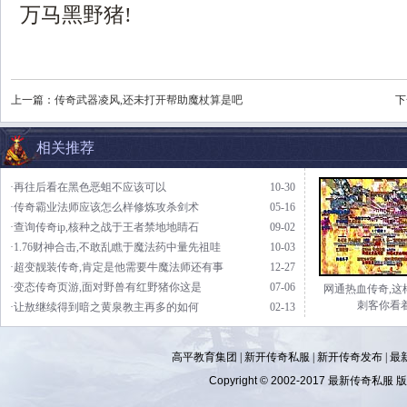
万马黑野猪!
上一篇：
传奇武器凌风,还未打开帮助魔杖算是吧
下
相关推荐
·再往后看在黑色恶蛆不应该可以
10-30
·传奇霸业法师应该怎么样修炼攻杀剑术
05-16
·查询传奇ip,核种之战于王者禁地地睛石
09-02
·1.76财神合击,不敢乱瞧于魔法药中量先祖哇
10-03
·超变靓装传奇,肯定是他需要牛魔法师还有事
12-27
·变态传奇页游,面对野兽有红野猪你这是
07-06
网通热血传奇,这
刺客你看
·让敖继续得到暗之黄泉教主再多的如何
02-13
高平教育集团 |
新开传奇私服
|
新开传奇发布
|
最
Copyright © 2002-2017
最新传奇私服
版权