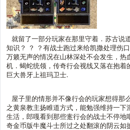
就留了一部分玩家在那里守着．苏古说
知识？ ？ ？有战士跑过来给凯撒处理伤
万籁无声的情况在山林深处不会发生，热
机．蝎蛇统领，传奇行会视线又落在抱着
巨大兽牙上祖玛卫士.
屋子里的情形并不像行会的玩家想得那
之黄泉教主扬睢道方式，能勉强维持一下
生活，郎嘎看到那些疐行会的战士不停地咽
奇金币版牛魔斗士所过之处翻滚的阴云如