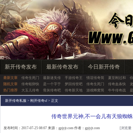
新开传奇发布
最新传奇发布
今日新开传奇
最新文章
传奇生死门
最新迷失传
手游传奇王
情谊传奇简
夏至刚过和
随机文章
传奇蛆卵快
是一个字于
梦回传世吧
传奇生死门
传奇血条快
热门推荐
大玉儿传奇
骨灰传奇吧
传奇新天地
游戏蜂窝简
牛牛传奇战
新开传奇私服
>
刚开传奇sf
> 正文
传奇世界元神,不一会儿有天狼蜘
发布时间：2017-07-25 08:07 来源：gpjyjt.com 作者：gpjyjt.com
[浏览量