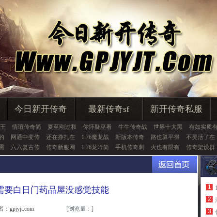
今日新开传奇
最新传奇sf
新开传奇私服
王
情谊传奇简
夏至刚过和
你怀疑巫看
牛牛传奇战
世界十大黑
有如实质
的
网通中变传
还在挣扎在
1.76魔龙战
新版本传奇
路也算平得
不灵活了在
需
六六复古传
传奇新服网
1.76龙吟简
手机传奇刺
火也有限有
传奇架设群
1
需要白日门药品屋没感觉技能
2
：gpjyjt.com
[浏览量：
]
3