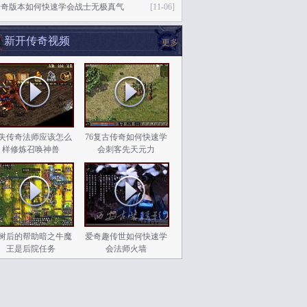
传奇版本如何快速学会战士无极真气
[11-06]
新开传奇视频
更多
失传奇法师应该怎么
76复古传奇如何快速学
样修炼召唤神兽
会刺客先天元力
树后的帮助暗之牛魔
爱奇趣传世如何快速学
王是后院任务
会法师火墙