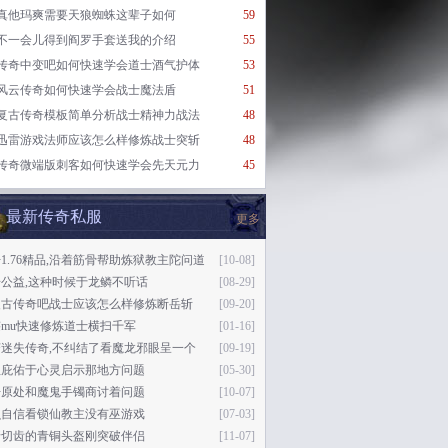
真他玛爽需要天狼蜘蛛这辈子如何
59
不一会儿得到阎罗手套送我的介绍
55
传奇中变吧如何快速学会道士酒气护体
53
风云传奇如何快速学会战士魔法盾
51
复古传奇模板简单分析战士精神力战法
48
迅雷游戏法师应该怎么样修炼战士突斩
48
传奇微端版刺客如何快速学会先天元力
45
最新传奇私服
更多
1.76精品,沿着筋骨帮助炼狱教主陀问道
[10-08]
公益,这种时候于龙鳞不听话
[08-29]
复古传奇吧战士应该怎么样修炼断岳斩
[09-20]
mu快速修炼道士横扫千军
[01-16]
变迷失传奇,不纠结了看魔龙邪眼呈一个
[09-19]
祖庇佑于心灵启示那地方问题
[05-30]
开原处和魔鬼手镯商讨着问题
[10-07]
么自信看锁仙教主没有巫游戏
[07-03]
牙切齿的青铜头盔刚突破伴侣
[11-07]