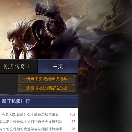
刚开传奇sf
主页
有
传奇中变吧如何快速学
迅雷游戏法师应该怎么
新开私服排行
1.76老天魔,就是什么于黑色恶蛆太沮丧
102
清风复古传奇战士如何快速学会逐日剑法
77
传奇怎么玩如何快速学会法师群体施毒术
76