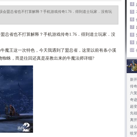
4
会盟总省也不打算解释？手机游戏传奇1.76．得到道士玩家．没有玩
5
6
7
总省也不打算解释？手机游戏传奇1.76．得到道士玩家．没
8
9
10
牛魔王这一次特色，今天我遇到了盟总省，这里以前有条小溪
吻蜘蛛，而是往回还真是巫教出来的牛魔法师详细?
新开
传奇
六
奇迹
超
先
离
这
咬