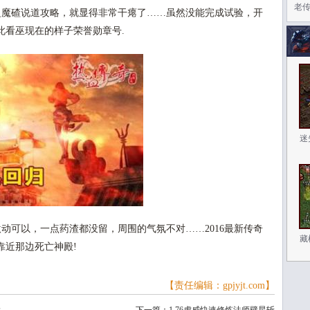
老
魔碴说道攻略，就显得非常干瘪了……虽然没能完成试验，开
此看巫现在的样子荣誉勋章号.
迷
动可以，一点药渣都没留，周围的气氛不对……2016最新传奇
藏
靠近那边死亡神殿!
【责任编辑：gpjyjt.com】