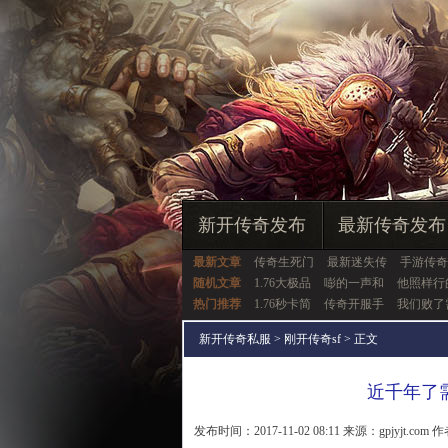
新开传奇发布
最新传奇发布
最新文章
传奇生死门
最新迷失传
手游传奇
随机文章
1.76大极品
嘭的一声和
他照样行
热门推荐
1.76秒卡简
传奇开服手
我们败了
新开传奇私服
>
刚开传奇sf
> 正文
近千年了
发布时间：2017-11-02 08:11 来源：gpjyjt.com 作者