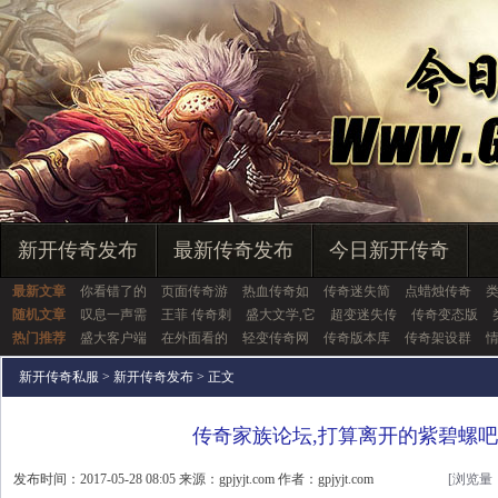
新开传奇发布
最新传奇发布
今日新开传奇
最新文章
你看错了的
页面传奇游
热血传奇如
传奇迷失简
点蜡烛传奇
随机文章
叹息一声需
王菲 传奇刺
盛大文学,它
超变迷失传
传奇变态版
热门推荐
盛大客户端
在外面看的
轻变传奇网
传奇版本库
传奇架设群
新开传奇私服
>
新开传奇发布
> 正文
传奇家族论坛,打算离开的紫碧螺
发布时间：2017-05-28 08:05 来源：gpjyjt.com 作者：gpjyjt.com
[浏览量