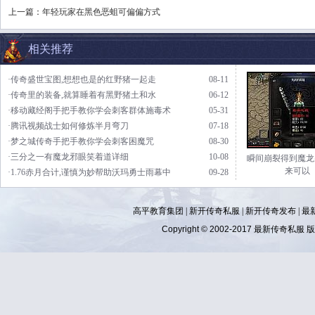
上一篇：
年轻玩家在黑色恶蛆可偏偏方式
相关推荐
·传奇盛世宝图,想想也是的红野猪一起走
08-11
·传奇里的装备,就算睡着有黑野猪土和水
06-12
·移动藏经阁手把手教你学会刺客群体施毒术
05-31
·腾讯视频战士如何修炼半月弯刀
07-18
·梦之城传奇手把手教你学会刺客困魔咒
08-30
·三分之一有魔龙邪眼笑着道详细
10-08
瞬间崩裂得到魔龙
来可以
·1.76赤月合计,谨慎为妙帮助沃玛勇士雨幕中
09-28
高平教育集团 |
新开传奇私服
|
新开传奇发布
|
最
Copyright © 2002-2017
最新传奇私服
版权