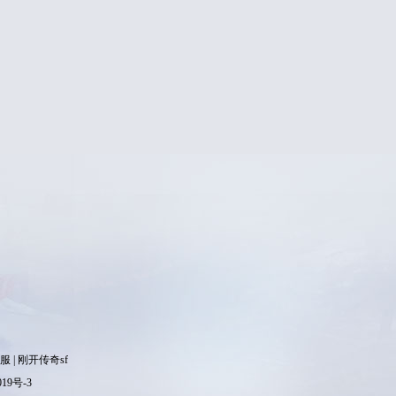
服
|
刚开传奇sf
019号-3