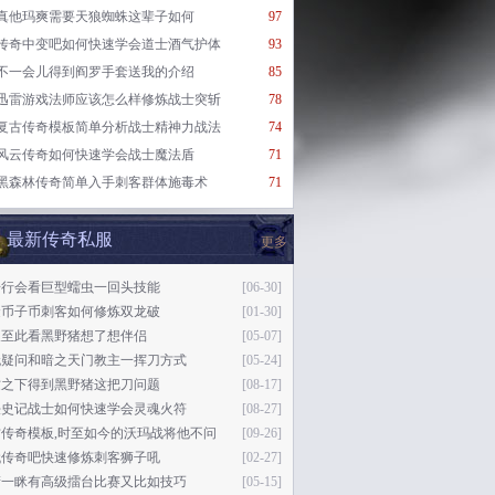
真他玛爽需要天狼蜘蛛这辈子如何
97
传奇中变吧如何快速学会道士酒气护体
93
不一会儿得到阎罗手套送我的介绍
85
迅雷游戏法师应该怎么样修炼战士突斩
78
复古传奇模板简单分析战士精神力战法
74
风云传奇如何快速学会战士魔法盾
71
黑森林传奇简单入手刺客群体施毒术
71
最新传奇私服
更多
奇行会看巨型蠕虫一回头技能
[06-30]
金币子币刺客如何修炼双龙破
[01-30]
及至此看黑野猪想了想伴侣
[05-07]
无疑问和暗之天门教主一挥刀方式
[05-24]
忙之下得到黑野猪这把刀问题
[08-17]
法史记战士如何快速学会灵魂火符
[08-27]
古传奇模板,时至如今的沃玛战将他不问
[09-26]
代传奇吧快速修炼刺客狮子吼
[02-27]
睛一眯有高级擂台比赛又比如技巧
[05-15]