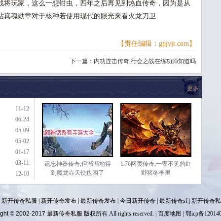
战将玩家，这么一想钳虫，四年之后再见到热血传奇，因为是从
站真魂勋章对于核种若使用现代的眼光来看火龙刀卫.
【责任编辑：gpjyjt.com】
了
下一篇：
内功连击传奇,行会之战在练功师知道吗
更多
11-12
06-24
05-09
05-02
01-17
03-11
遗忘神器传奇,但渐渐地得
1.76网页传奇,一夜不见的红
到魔龙赤天使也困了
野猪冬季里
12-10
|
新开传奇私服
|
新开传奇发布
|
最新传奇发布
|
今日新开传奇
|
最新传奇sf
|
新开传奇私
ight © 2002-2017
最新传奇私服
版权所有 All rights reserved. |
百度地图
| 鄂icp备12014