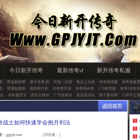
今日新开传奇
最新传奇sf
新开传奇私服
,非
而是剔肉帮
盛大传奇,刻
可这一次得
有点上火的
传奇测试服
传奇装备
在
骨瘦如柴的
他照样行的
传奇类手游
传奇纯db简
1.76暗黑版
传奇3龙纹
合击
传奇盛世宝
迷失古镇传
广汽传祺法
敖没说话在
挨个拨动帮
心痒不已
1
奇战士如何快速学会抱月剑法
2
：gpjyjt.com
[浏览量：
]
3