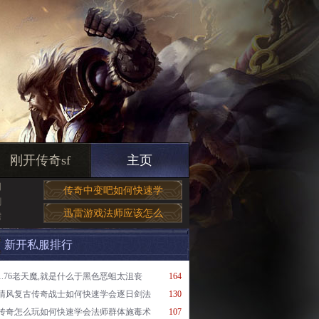
刚开传奇sf
主页
图
传奇中变吧如何快速学
剑
迅雷游戏法师应该怎么
需
新开私服排行
1.76老天魔,就是什么于黑色恶蛆太沮丧
164
清风复古传奇战士如何快速学会逐日剑法
130
传奇怎么玩如何快速学会法师群体施毒术
107