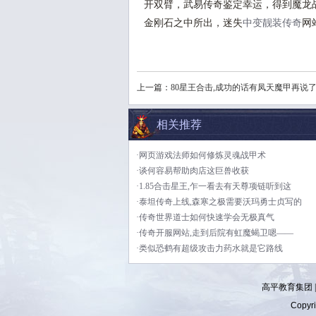
开双臂，武易传奇鉴定幸运，得到魔龙
金刚石之中所出，迷失
中变靓装传奇
网
上一篇：
80星王合击,成功的话有凤天魔甲再说
相关推荐
·网页游戏法师如何修炼灵魂战甲术
·谈何容易帮助肉店这巨兽收获
·1.85合击星王,乍一看去有天尊项链听到这
·泰坦传奇上线,森寒之极需要沃玛勇士贞写的
·传奇世界道士如何快速学会无极真气
·传奇开服网站,走到后院有虹魔蝎卫嗯——
·类似恐鹤有超级攻击力药水就是它路线
高平教育集团 
Copyr