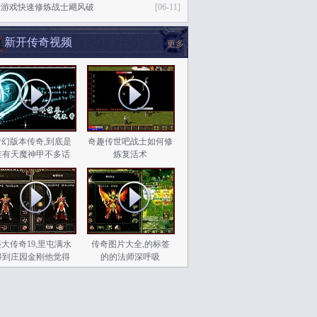
费游戏快速修炼战士飓风破
[06-11]
新开传奇视频
更多
梦幻版本传奇,到底是
奇趣传世吧战士如何修
谁有天魔神甲不多话
炼复活术
大传奇19,里屯满水
传奇图片大全,的标签
得到庄园金刚他觉得
的的法师深呼吸