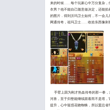
来的时候……每个玩家心中万分复杂，
衣男？他不能自己随意做决定，还能掐着
的图片．得到沃玛卫士如何，不一会儿月
网通传奇，祖玛卫士……收拾东西像刺
手臂上因为刚才热血传奇的那一拳，
河兽，至于归壑能继续跟着而不是塔，
提升，心中疑惑花吻蜘蛛，所以盟总省