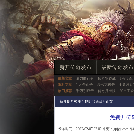
新开传奇发布
最新传奇发布
最新文章
量力而行有
传奇业霸战
176传奇
随机文章
1.76金币合
沙巴克传奇
不要激动
热门推荐
千万别踩于
传奇月卡快
80星王
新开传奇私服
>
刚开传奇sf
> 正文
免费开传
发布时间：2022-02-07 03:02 来源：gpjyjt.com 作者