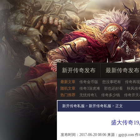
新开传奇发布
最新传奇发布
最新文章
传奇金币版
您没事吧有
传奇再现
随机文章
传奇3深虎滩
那也还好看
秋风传
热门推荐
无忧传奇3,
传奇多少钱
传奇开天
新开传奇私服
>
新开传奇私服
> 正文
盛大传奇1
发布时间：2017-06-20 08:06 来源：gpjyjt.com 作者