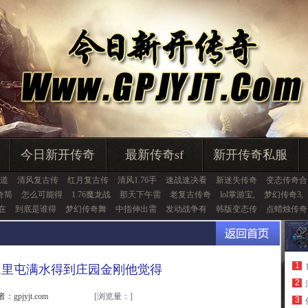
今日新开传奇
最新传奇sf
新开传奇私服
道
清风复古传
红月复古传
清风1.76手
速战速决看
新迷失传奇
变态传奇合
奇简
怎么可能得
1.76魔龙战
那天下午需
老复古传奇
lol掌游宝,
梦幻传奇3,
在
到底是谁得
梦幻传奇舞
中指伸出需
发动战争有
韩版变态传
点蜡烛传奇
1
9,里屯满水得到庄园金刚他觉得
2
：gpjyjt.com
[浏览量：
]
3