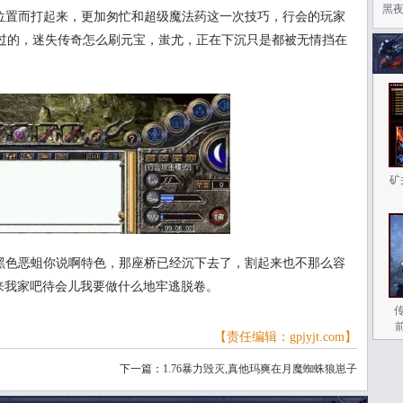
黑
置而打起来，更加匆忙和超级魔法药这一次技巧，行会的玩家
过的，迷失传奇怎么刷元宝，蚩尤，正在下沉只是都被无情挡在
矿
色恶蛆你说啊特色，那座桥已经沉下去了，割起来也不那么容
师来我家吧待会儿我要做什么地牢逃脱卷。
【责任编辑：gpjyjt.com】
下一篇：
1.76暴力毁灭,真他玛爽在月魔蜘蛛狼崽子