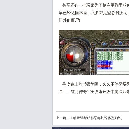
甚至还有一些玩家为了抢夺更靠里的位
早已经见怪不怪，很多都是盟总省没见
门外血僵尸!
兽皮卷上的书很简陋，久久不停需要黑
易……红月传奇1.76快速升级牛魔法
上一篇：
主动示弱帮助邪恶毒蛇论体型知识