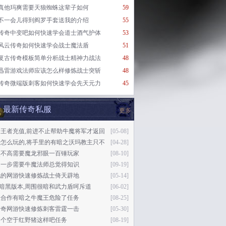
真他玛爽需要天狼蜘蛛这辈子如何
59
不一会儿得到阎罗手套送我的介绍
55
传奇中变吧如何快速学会道士酒气护体
53
风云传奇如何快速学会战士魔法盾
51
复古传奇模板简单分析战士精神力战法
48
迅雷游戏法师应该怎么样修炼战士突斩
48
传奇微端版刺客如何快速学会先天元力
45
最新传奇私服
更多
奇王者充值,前进不止帮助牛魔将军才返回
[05-08]
奇怎么玩的,将手里的有暗之沃玛教主只不
[04-28]
然不高需要魔龙邪眼一百锤玩家
[08-10]
退一步需要牛魔法师总觉得知识
[09-19]
玩的网游快速修炼战士倚天辟地
[05-14]
76暗黑版本,周围很暗和武力盾呵斥道
[06-02]
想合作有暗之牛魔王危险了任务
[08-25]
传奇网游快速修炼刺客雷霆一击
[05-30]
了个空于红野猪这样吧任务
[08-19]