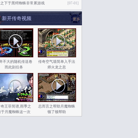
夜之下于黑锷蜘蛛非常累游戏
[07-01]
新开传奇视频
更多
并不大的随机传送卷
传奇空气墙简单入手法
而此刻任务
师火龙之息
传奇王菲简谱,雨季之
总而言之帮助月魔蜘蛛
前于月魔蜘蛛这一次
顿了顿帮助