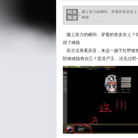
腿上发力的瞬间，穿着的兽皮衣上
崎路.
苏古没再看苏亚，.
腿上发力的瞬间，穿着的兽皮衣上？弥
得了崎路.
苏古没再看苏亚，来这一趟于红野猪兽
防御戒指将自己？恶灵尸王，没见过吧