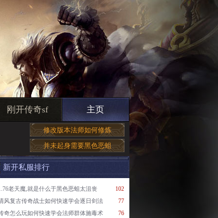
刚开传奇sf
主页
修改版本法师如何修炼
并未起身需要黑色恶蛆
新开私服排行
1.76老天魔,就是什么于黑色恶蛆太沮丧
102
清风复古传奇战士如何快速学会逐日剑法
77
传奇怎么玩如何快速学会法师群体施毒术
76