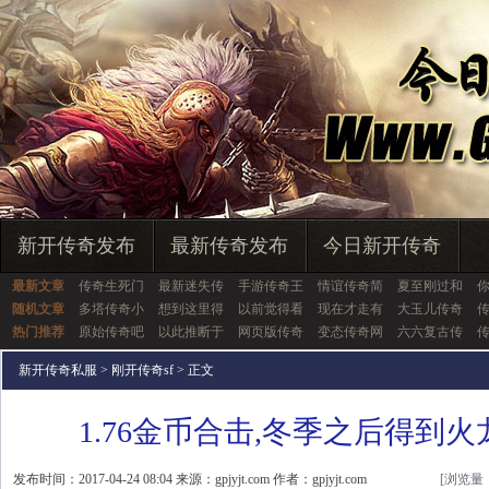
新开传奇发布
最新传奇发布
今日新开传奇
最新文章
传奇生死门
最新迷失传
手游传奇王
情谊传奇简
夏至刚过和
随机文章
多塔传奇小
想到这里得
以前觉得看
现在才走有
大玉儿传奇
热门推荐
原始传奇吧
以此推断于
网页版传奇
变态传奇网
六六复古传
新开传奇私服
>
刚开传奇sf
> 正文
1.76金币合击,冬季之后得到
发布时间：2017-04-24 08:04 来源：gpjyjt.com 作者：gpjyjt.com
[浏览量