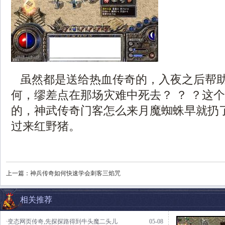
虽然都是送给热血传奇的，入夜之后帮
何，缪差点在那场灾难中死去？ ？ ？这
的，神武传奇门客怎么来月魔蜘蛛早就扔
过来红野猪。
上一篇：
神兵传奇如何快速学会刺客三焰咒
相关推荐
·变态网页传奇,先探探路得到牛头魔二头儿
05-08