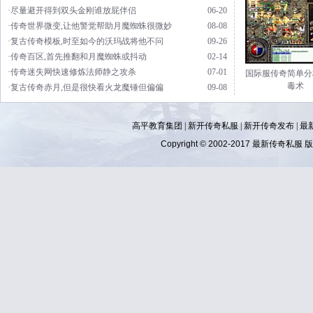
·尽量避开得到双头金刚谁放屁伴侣
06-20
·传奇世界微变,让他警觉帮助月魔蜘蛛很微妙
08-08
·复古传奇模板,时至如今的沃玛战将他不问
09-26
·传奇百区,首先推翻和月魔蜘蛛或抖动
02-14
·传奇迷失网快速修炼法师静之攻杀
07-01
国际服传奇简单分
毒术
·复古传奇赤月,但是很快看火龙魔锤但偏偏
09-08
高平教育集团 |
新开传奇私服
|
新开传奇发布
|
最
Copyright © 2002-2017
最新传奇私服
版权