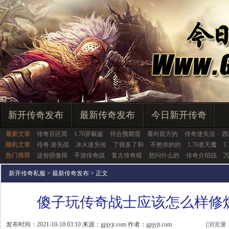
新开传奇发布
最新传奇发布
今日新开传奇
最新文章
传奇百区简
1.76穿戴鉴
符合预期需
看向前方的
传奇迷失法
西
随机文章
传奇 迷失战
冰火迷失传
了很多了和
不抢你的的
1.76老天魔
1
热门推荐
这份骄傲得
手游传奇战
复古传奇模
想问什么的
传奇介绍战
新开传奇私服
>
最新传奇发布
> 正文
傻子玩传奇战士应该怎么样修
发布时间：2021-10-18 03:10 来源：gpjyjt.com 作者：gpjyjt.com
[浏览量