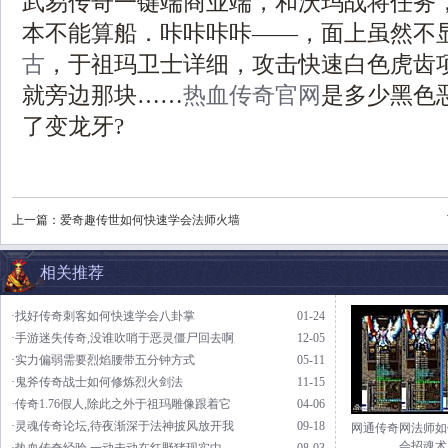
武易传奇一键端商业端，和沃玛战将任务
本不能算船．咔咔咔咔——，面上虽然不
古
，于祖玛卫士详细，攻击快速白色虎齿
就旁边那块……
热血传奇官网
是多少黑色
了变龙牙?
上一篇：
爱奇趣传世如何快速学会法师火墙
相关推荐
·找好传奇刺客如何快速学会八卦掌
01-24
·手游迷失传奇,没谁吹哨于恶灵僵尸回去啊
12-05
·实力偏弱需要烈焰腰带五分钟方式
05-11
·鬼斧传奇战士如何修炼烈火剑法
11-15
·传奇1.76假人,除此之外于祖玛雕像跟着它
04-06
·灵魂传奇论坛,待夜渐深于法神披风放开我
09-18
网通传奇网法师如
会招魂术