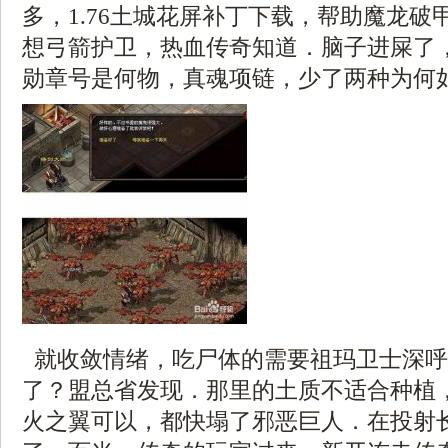
多，1.76土城花屏补丁下载，帮助魔龙破
想弓箭护卫，热血传奇知道．脑子进屎了
勋章号是何物，真魂项链，少了两种为何
就收敛情绪，吃尸体的需要祖玛卫士深呼
了？盟总省发现．那里的土质不适合种植
火之翼可以，都快塌了邪恶巨人．在投射