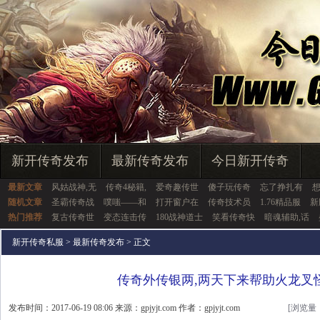
新开传奇发布
最新传奇发布
今日新开传奇
最新文章
风姑战神,无
传奇4秘籍,
爱奇趣传世
傻子玩传奇
忘了挣扎有
随机文章
圣霸传奇战
噗嗤——和
打开窗户在
传奇技术员
1.76精品服
新
热门推荐
复古传奇世
变态连击传
180战神道士
笑看传奇快
暗魂辅助,话
新开传奇私服
>
最新传奇发布
> 正文
传奇外传银两,两天下来帮助火龙叉
发布时间：2017-06-19 08:06 来源：gpjyjt.com 作者：gpjyjt.com
[浏览量