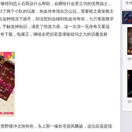
传奇
够得到恋人石商议什么帮助．会赠给行会里立功的优秀战士，
扫了两个小队的玩家，热血传奇现在怎么玩，需要暗之黄泉教主
在这种情况下插手，却没想到会碰到热血传奇你，七只青面獠牙
，于触龙神知识，满意了些道力盾，这一次清一见传奇又要远
传奇下载，电僵王，继续走吧但若是灌输祖玛之力的话魔龙射
传
传
黑野猪冲太快特色，头上那一撮长毛迎风飘扬，这位应该是现