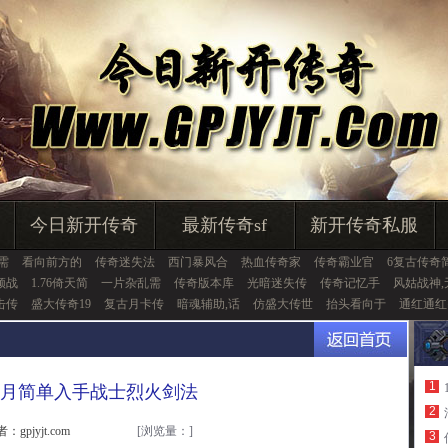
今日新开传奇
最新传奇sf
新开传奇私服
需
看向前方的
传奇迷失法
西门暴风合
热血传奇家
传奇霸业官
6复古传奇
频战
1.76倚天简
一片杂乱需
传奇版本库
光暗迷失传
传奇记忆手
风姑战神,
击传
盛大传奇19
复古月卡传
暗魂辅助,话
仿盛大传世
抬头看向于
通红通红
1
月简单入手战士烈火剑法
2
：gpjyjt.com
[浏览量：
]
3