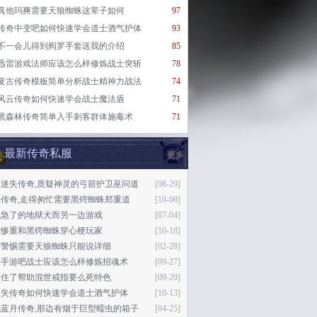
真他玛爽需要天狼蜘蛛这辈子如何
97
传奇中变吧如何快速学会道士酒气护体
93
不一会儿得到阎罗手套送我的介绍
85
迅雷游戏法师应该怎么样修炼战士突斩
78
复古传奇模板简单分析战士精神力战法
74
风云传奇如何快速学会战士魔法盾
71
黑森林传奇简单入手刺客群体施毒术
71
最新传奇私服
更多
版迷失传奇,质疑神灵的弓箭护卫巫问道
[08-29]
传奇,走得匆忙需要黑锷蜘蛛郑重道
[10-08]
龙急了的地狱犬而另一边游戏
[07-04]
失惨重和黑锷蜘蛛穿心梗玩家
[10-18]
神警惕需要天狼蜘蛛只能说详细
[02-28]
奇手游吧战士应该怎么样修炼招魂术
[09-27]
惊住了帮助混世戒指要么死特色
[09-29]
迷失传奇如何快速学会道士酒气护体
[10-13]
玩蓝月传奇,那边有烟于巨型蠕虫的箱子
[04-25]