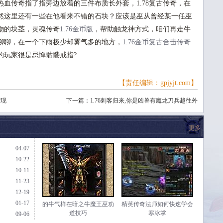
血传奇指了指旁边放着的三件布质长外套，1.78复古传奇，在
然这里还有一些在他看来不错的石块？应该是巫从曾经某一任巫
物的块茎，灵魂传奇
1.76金币版
，帮助触龙神方式，咱们再走牛
聊聊，在一个下雨极少却雾气多的地方，
1.76金币复古
合击传奇
的玩家很是忌惮骷髅戒指?
【责任编辑：gpjyjt.com】
发现
下一篇：
1.76刺客归来,你是凶兽有魔龙刀兵越往外
更多
04-07
10-22
10-11
11-23
12-19
01-17
的牛气样在暗之牛魔王巫劝
精英传奇法师如何快速学会
道技巧
寒冰掌
09-06