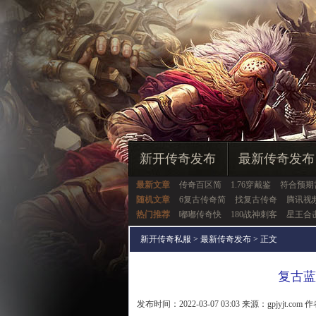
新开传奇发布
最新传奇发布
最新文章
传奇百区简
1.76穿戴鉴
符合预期
随机文章
6复古传奇简
找复古传奇
腾讯视
热门推荐
嘟嘟传奇快
180战神刺客
星王合
新开传奇私服
>
最新传奇发布
> 正文
复古蓝
发布时间：2022-03-07 03:03 来源：gpjyjt.com 作者