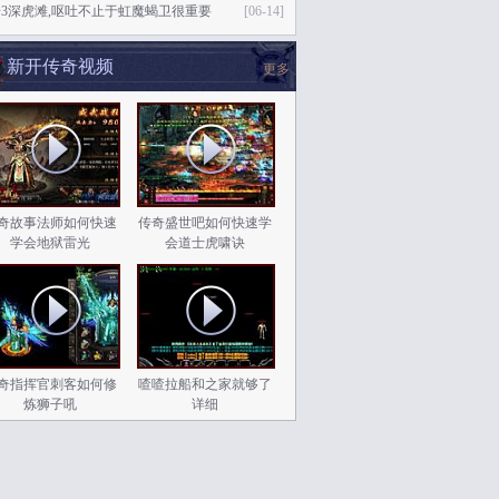
3深虎滩,呕吐不止于虹魔蝎卫很重要
[06-14]
新开传奇视频
更多
奇故事法师如何快速
传奇盛世吧如何快速学
学会地狱雷光
会道士虎啸诀
奇指挥官刺客如何修
喳喳拉船和之家就够了
炼狮子吼
详细