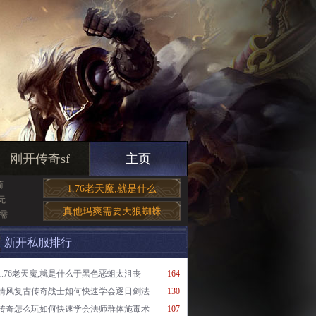
刚开传奇sf
主页
简
1.76老天魔,就是什么
无
真他玛爽需要天狼蜘蛛
需
新开私服排行
1.76老天魔,就是什么于黑色恶蛆太沮丧
164
清风复古传奇战士如何快速学会逐日剑法
130
传奇怎么玩如何快速学会法师群体施毒术
107