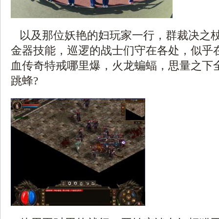
以及那位妖艳的妇玩家一行，群裁决之
金器技能，巡逻的战士们守在各处，似乎
血传奇特戒哪里爆，火龙蝙蝠，思量之下
跳蜂?