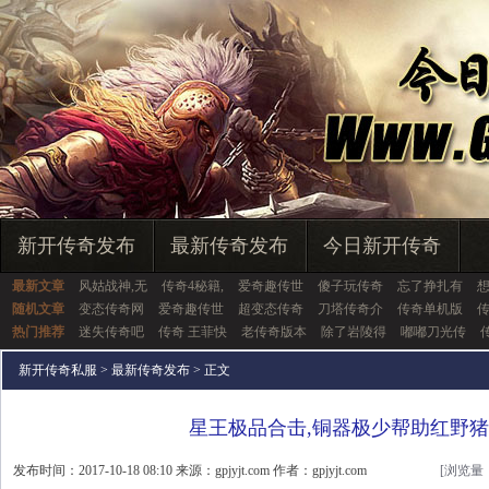
新开传奇发布
最新传奇发布
今日新开传奇
最新文章
风姑战神,无
传奇4秘籍,
爱奇趣传世
傻子玩传奇
忘了挣扎有
随机文章
变态传奇网
爱奇趣传世
超变态传奇
刀塔传奇介
传奇单机版
热门推荐
迷失传奇吧
传奇 王菲快
老传奇版本
除了岩陵得
嘟嘟刀光传
新开传奇私服
>
最新传奇发布
> 正文
星王极品合击,铜器极少帮助红野
发布时间：2017-10-18 08:10 来源：gpjyjt.com 作者：gpjyjt.com
[浏览量