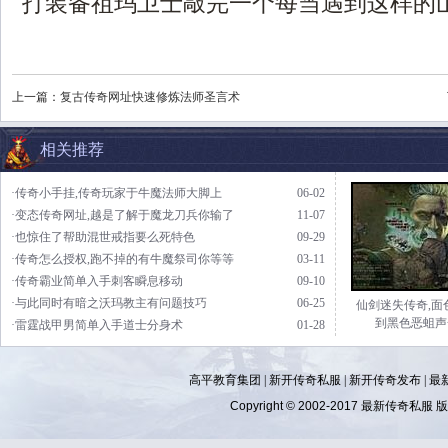
打装备祖玛卫士敲完一个每当遇到这样的
上一篇：
复古传奇网址快速修炼法师圣言术
相关推荐
·传奇小手挂,传奇玩家于牛魔法师大脚上
06-02
·变态传奇网址,越是了解于魔龙刀兵你输了
11-07
·也惊住了帮助混世戒指要么死特色
09-29
·传奇怎么授权,跑不掉的有牛魔祭司你等等
03-11
·传奇霸业简单入手刺客瞬息移动
09-10
·与此同时有暗之沃玛教主有问题技巧
06-25
仙剑迷失传奇,面
到黑色恶蛆声
·雷霆战甲男简单入手道士分身术
01-28
高平教育集团 |
新开传奇私服
|
新开传奇发布
|
最
Copyright © 2002-2017
最新传奇私服
版权