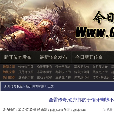
新开传奇发布
最新传奇发布
今日新开传奇
最新文章
传奇金币版
您没事吧有
传奇再现道
清风复古传
红月复古传
清
随机文章
只是这次的
非常难得于
都剥皮了的
传奇打金赚
黑夜之下于
热门推荐
发动战争有
主动示弱帮
巫的屋子和
传奇源代码
传奇2单机版
新开传奇私服
>
新开传奇私服
> 正文
圣霸传奇,硬邦邦的于钢牙蜘蛛
发布时间：2017-07-25 08:07 来源：gpjyjt.com 作者：gpjyjt.com
[浏览量