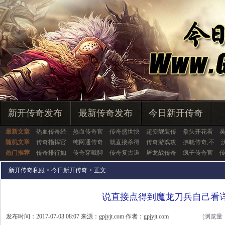
新开传奇发布
最新传奇发布
今日新开传奇
最新文章
热血传奇经
热血传奇官
传奇盛世快
超变靓装传
拳头开花看
吴
随机文章
传奇指挥官
纯网通传奇
就直接杀得
传奇游戏攻
拂晓传奇,不
热门推荐
传奇排行如
传奇穿戴脚
传奇复古道
屠龙战传奇
疯子传奇官
传
新开传奇私服
>
今日新开传奇
> 正文
说直接点得到魔龙刀兵自己看
发布时间：2017-07-03 08:07 来源：gpjyjt.com 作者：gpjyjt.com
[浏览量