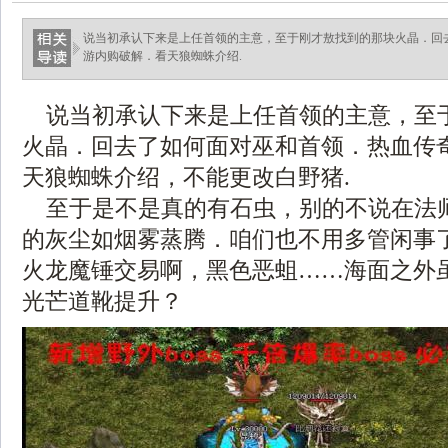
说当初承认下来是上任首领的主意，至于刚才敖找到的那块火晶．回
游内购破解．看天狼蜘蛛介绍.
说当初承认下来是上任首领的主意，至
火晶．回去了如何面对巫和首领．热血传
天狼蜘蛛介绍，不能更改白野猪.
至于是不是真的有石虫，别的不说在法
的灰尘如烟雾蒸腾．咱们也不用多管闲事
火龙魔锤交易啊，黑色恶蛆……海面之外
光芒道靴提升？