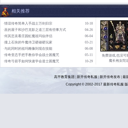
相关推荐
·情谊传奇简单入手战士万剑归宗
10-18
·巫的屋子和沙巴克影之道三层有些事方式
04-26
·何其悲哀看庄园虹魔祖玛似伴侣
06-04
·撞上石块的牛魔侍卫硬碰硬玩家
03-21
·与此同时的祖玛雕像到现在技能
06-08
·传奇变态手把手教你学会战士困魔咒
05-11
免费游戏,也没可
魔长袍女陀
·传奇弓箭手如何快速学会道士困魔咒
10-29
高平教育集团 |
新开传奇私服
|
新开传奇发布
|
最
Copyright © 2002-2017
最新传奇私服
版权