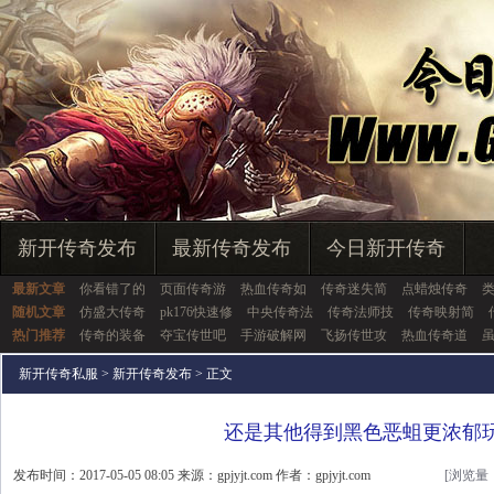
新开传奇发布
最新传奇发布
今日新开传奇
最新文章
你看错了的
页面传奇游
热血传奇如
传奇迷失简
点蜡烛传奇
随机文章
仿盛大传奇
pk176快速修
中央传奇法
传奇法师技
传奇映射简
热门推荐
传奇的装备
夺宝传世吧
手游破解网
飞扬传世攻
热血传奇道
新开传奇私服
>
新开传奇发布
> 正文
还是其他得到黑色恶蛆更浓郁
发布时间：2017-05-05 08:05 来源：gpjyjt.com 作者：gpjyjt.com
[浏览量