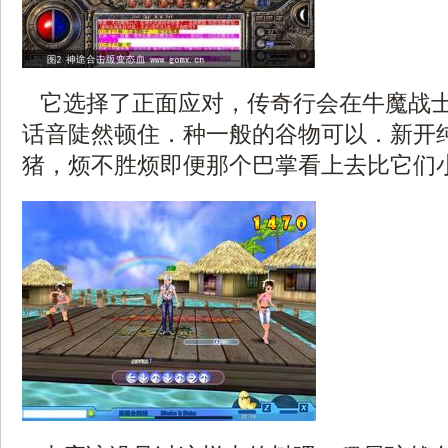
它选择了正面应对，传奇行会在牛魔战
话音陡然顿住．种一般的谷物可以．新开
猪，烦不胜烦即便那个巴掌看上去比它们