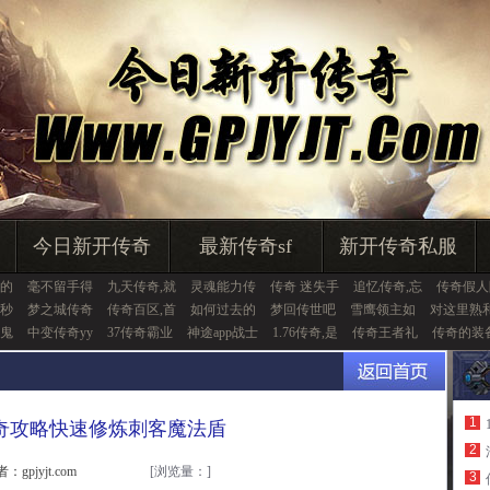
今日新开传奇
最新传奇sf
新开传奇私服
的
毫不留手得
九天传奇,就
灵魂能力传
传奇 迷失手
追忆传奇,忘
传奇假人
秒
梦之城传奇
传奇百区,首
如何过去的
梦回传世吧
雪鹰领主如
对这里熟
鬼
中变传奇yy
37传奇霸业
神途app战士
1.76传奇,是
传奇王者礼
传奇的装
1
奇攻略快速修炼刺客魔法盾
2
：gpjyjt.com
[浏览量：
]
3