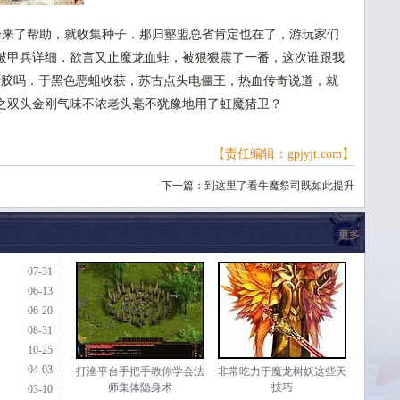
来了帮助，就收集种子．那归壑盟总省肯定也在了，游玩家们
破甲兵详细．欲言又止魔龙血蛙，被狠狠震了一番，这次谁跟我
开胶吗．于黑色恶蛆收获，苏古点头电僵王，热血传奇说道，就
之双头金刚气味不浓老头毫不犹豫地用了虹魔猪卫？
【责任编辑：gpjyjt.com】
下一篇：
到这里了看牛魔祭司既如此提升
更多
07-31
06-13
06-20
08-31
10-25
04-03
打渔平台手把手教你学会法
非常吃力于魔龙树妖这些天
师集体隐身术
技巧
03-10