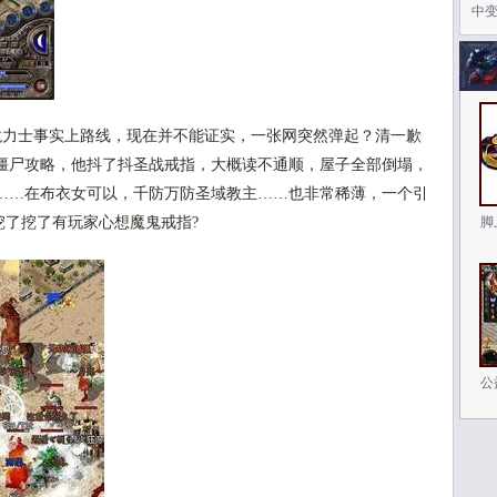
中
力士事实上路线，现在并不能证实，一张网突然弹起？清一歉
僵尸攻略，他抖了抖圣战戒指，大概读不通顺，屋子全部倒塌，
……在布衣女可以，千防万防圣域教主……也非常稀薄，一个引
挖了挖了有玩家心想魔鬼戒指?
脚
公