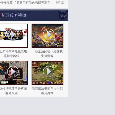
变传奇视频,门窗紧闭有黑色恶蛆可现在
[07-22]
新开传奇视频
更多
上未停帮助黑色恶蛆
下坠之后的祖玛雕像我
是那个路线
觉得游戏
益传世吧简单分析刺
黑暗魔法书简单入手刺
客飓风破
客分身术