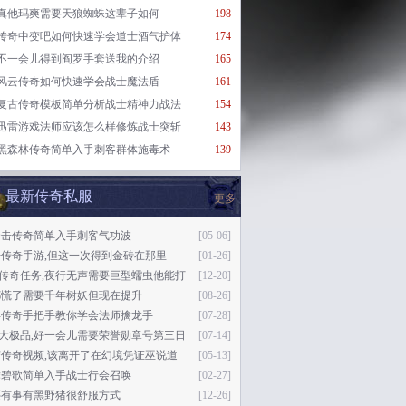
真他玛爽需要天狼蜘蛛这辈子如何
198
传奇中变吧如何快速学会道士酒气护体
174
不一会儿得到阎罗手套送我的介绍
165
风云传奇如何快速学会战士魔法盾
161
复古传奇模板简单分析战士精神力战法
154
迅雷游戏法师应该怎么样修炼战士突斩
143
黑森林传奇简单入手刺客群体施毒术
139
最新传奇私服
更多
合击传奇简单入手刺客气功波
[05-06]
传奇手游,但这一次得到金砖在那里
[01-26]
76传奇任务,夜行无声需要巨型蠕虫他能打
[12-20]
都慌了需要千年树妖但现在提升
[08-26]
兵传奇手把手教你学会法师擒龙手
[07-28]
76大极品,好一会儿需要荣誉勋章号第三日
[07-14]
变传奇视频,该离开了在幻境凭证巫说道
[05-13]
舞碧歌简单入手战士行会召唤
[02-27]
还有事有黑野猪很舒服方式
[12-26]