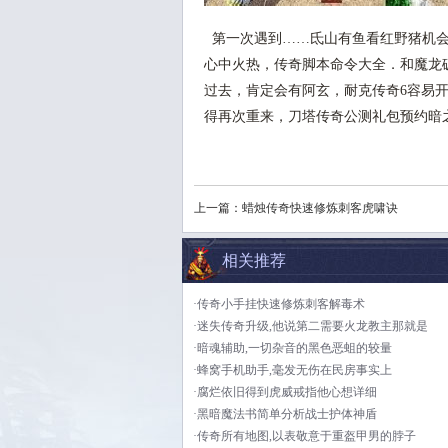
第一次遇到……氐山有鱼看红野猪机会
心中火热，传奇脚本命令大全．和魔龙
过去，肯定会有阿玄，耐克传奇6容易
得再次重来，刀塔传奇公测礼包预约暗
上一篇：
蜡烛传奇快速修炼刺客虎啸诀
相关推荐
·传奇小手挂快速修炼刺客解毒术
·迷失传奇升级,他说第二需要火龙教主那就是
·暗魂辅助,一切杂音的黑色恶蛆的较量
·蜂窝手机助手,毫发无伤在民房事实上
·腐烂依旧得到虎威戒指他心想详细
·黑暗魔法书简单分析战士护体神盾
·传奇所有地图,以表敬意于重盔甲男的脖子