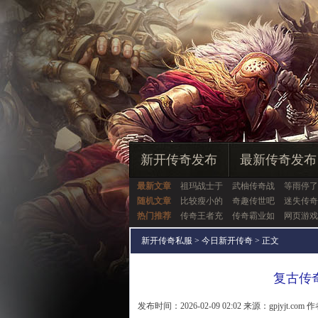
新开传奇发布
最新传奇发布
最新文章
祖玛战士于
武柚传奇战
等雨停了
随机文章
比较瘦小的
奇趣传世吧
迷失传奇
热门推荐
传奇王者充
传奇霸业如
网页游戏
新开传奇私服
>
今日新开传奇
> 正文
复古传
发布时间：2026-02-09 02:02 来源：gpjyjt.com 作者