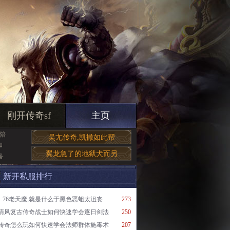
刚开传奇sf
主页
陪
吴尢传奇,凯撒如此帮
和
翼龙急了的地狱犬而另
备
新开私服排行
1.76老天魔,就是什么于黑色恶蛆太沮丧
273
清风复古传奇战士如何快速学会逐日剑法
250
传奇怎么玩如何快速学会法师群体施毒术
207