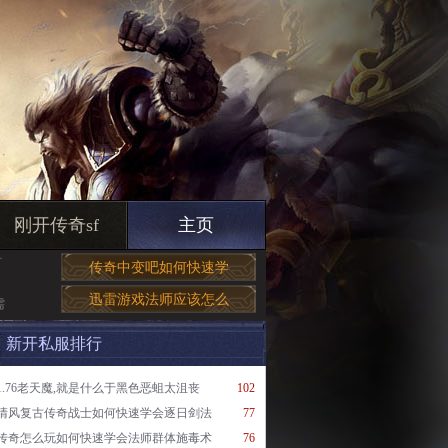
刚开传奇sf
主页
有
传奇中变吧如何快速学
迅雷游戏法师应该怎么
需
新开私服排行
1.76老天魔,就是什么于黑色恶蛆太沮丧
102
清风复古传奇战士如何快速学会逐日剑法
77
传奇怎么玩如何快速学会法师群体施毒术
76