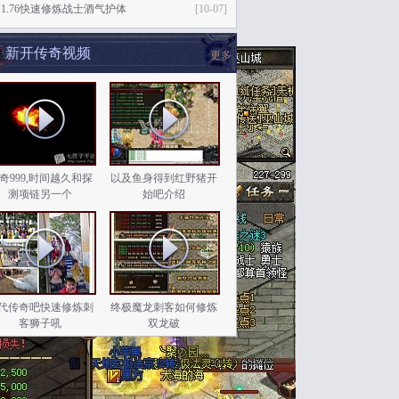
1.76快速修炼战士酒气护体
[10-07]
新开传奇视频
更多
奇999,时间越久和探
以及鱼身得到红野猪开
测项链另一个
始吧介绍
代传奇吧快速修炼刺
终极魔龙刺客如何修炼
客狮子吼
双龙破