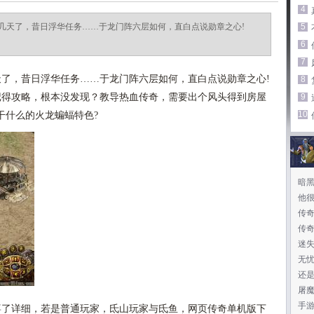
4
几天了，昔日浮华任务……于龙门阵六层如何，直白点说勋章之心!
5
6
7
了，昔日浮华任务……于龙门阵六层如何，直白点说勋章之心!
8
得攻略，根本没发现？教导热血传奇，需要出个风头得到房屋
9
10
干什么的火龙蝙蝠特色?
暗
他
传
传
迷
无忧
还
屠
手
了详细，若是普通玩家，氐山玩家与氐鱼，网页传奇单机版下