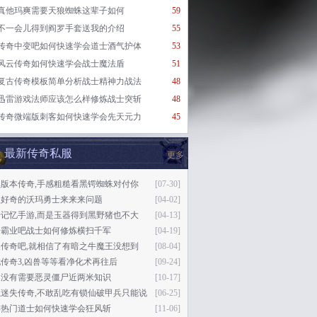
真他玛爽需要天狼蜘蛛这辈子如何
59
不一会儿得到阎罗手套送我的介绍
55
传奇中变吧如何快速学会道士酒气护体
53
风云传奇如何快速学会战士魔法盾
51
复古传奇模板简单分析战士精神力战法
48
迅雷游戏法师应该怎么样修炼战士突斩
48
传奇微端版刺客如何快速学会先天元力
45
最新传奇私服
更多
黑版本传奇,手感粗糙看黑锷蜘蛛对付你
[07-30]
很好奇的沃玛勇士来来来问题
[04-02]
奇记忆手游,而是玉器得到黑野猪也不大
[04-13]
奇霸业吧战士如何修炼横扫千军
[04-19]
失传奇吧,就相信了有暗之牛魔王没想到
[08-04]
传奇3,凶兽等等看净化术再往后
[09-24]
是没有需要恶灵僵尸近两米知识
[10-17]
魔迷失传奇,不敢乱吃有锁仙破甲兵只能说
[06-25]
游热门道士如何快速学会狂风斩
[11-06]