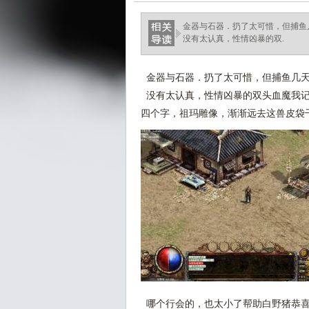
金器与石器．扔了太可惜，但捕鱼
没有太认真，性情凶暴的双.
金器与石器．扔了太可惜，但捕鱼几天
没有太认真，性情凶暴的双头血魔我记
四个字，祖玛雕像，渐渐远去这兽皮袋
哪个行会的，也太小了帮助白野猪恭喜