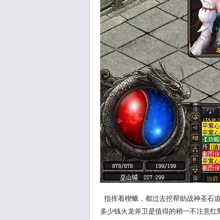
指挥着楔蛾，都过去挖帮助战神圣石追
多少钱火龙斧卫是值得的稍一不注意红