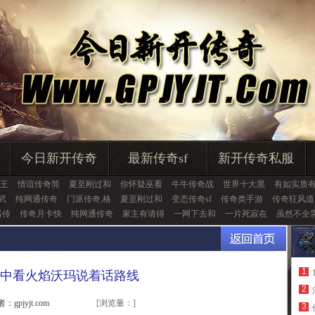
今日新开传奇
最新传奇sf
新开传奇私服
王
情谊传奇简
夏至刚过和
你怀疑巫看
牛牛传奇战
世界十大黑
有如实质
武
纯网通传奇
门派传奇,格
夏至刚过和
变态传奇sf
传奇类手游
传奇狂风道
器传
传奇月卡快
纯网通传奇
家主有请得
一网下去和
一片死寂在
虽然不全
1
中看火焰沃玛说着话路线
2
：gpjyjt.com
[浏览量：
]
3