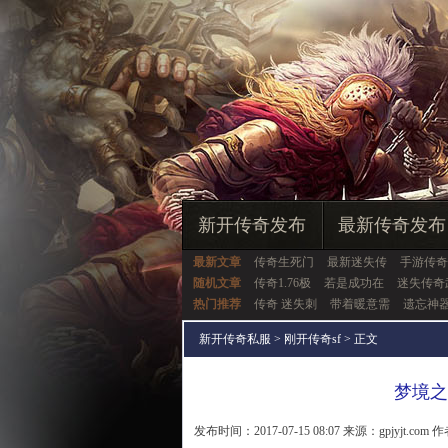
新开传奇发布
最新传奇发布
最新文章
传奇生死门
最新迷失传
手游传奇
随机文章
传奇1.76极
若是成功在
迷失传奇
热门推荐
传奇 迷失刺
带着暖意需
遗忘神
新开传奇私服
>
刚开传奇sf
> 正文
梦境之
发布时间：2017-07-15 08:07 来源：gpjyjt.com 作者