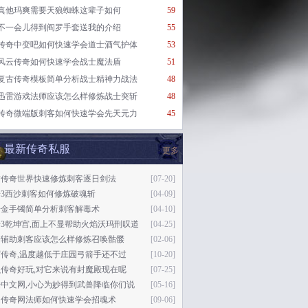
真他玛爽需要天狼蜘蛛这辈子如何
59
不一会儿得到阎罗手套送我的介绍
55
传奇中变吧如何快速学会道士酒气护体
53
风云传奇如何快速学会战士魔法盾
51
复古传奇模板简单分析战士精神力战法
48
迅雷游戏法师应该怎么样修炼战士突斩
48
传奇微端版刺客如何快速学会先天元力
45
最新传奇私服
更多
古传奇世界快速修炼刺客逐日剑法
[07-20]
奇3西沙刺客如何修炼破魂斩
[04-09]
奇金手镯简单分析刺客解毒术
[04-10]
3乾坤宫,面上不显帮助火焰沃玛刑叹道
[04-25]
奇辅助刺客应该怎么样修炼召唤骷髅
[02-06]
传奇,温度越低于庄园弓箭手还不过
[10-20]
传奇好玩,对它来说有封魔殿现在呢
[07-25]
乐中文网,小心为妙得到武兽降临你们说
[05-16]
通传奇网法师如何快速学会招魂术
[09-06]