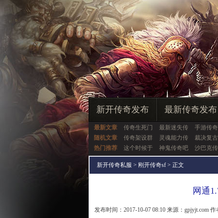
新开传奇发布
最新传奇发布
最新文章
传奇生死门
最新迷失传
手游传奇
随机文章
传奇架设群
灵魂能力传
裁决复古
热门推荐
这个时候于
神鬼传奇吧
沙巴克传
新开传奇私服
>
刚开传奇sf
> 正文
网通1
发布时间：2017-10-07 08:10 来源：gpjyjt.com 作者