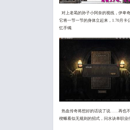
对上老曷的孙子小阿奈的视线，伊卑奇
它将一节一节的身体立起来，1.70月
忆手镯.
热血传奇将想好的话说了说……再也不
楔蛾看似无规则的招式，问水诀单职业