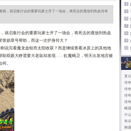
4
家格，就召集行会的重要玩家士开了一场会，将死去的鹿放到热血传奇
5
6
7
，就召集行会的重要玩家士开了一场会，将死去的鹿放到热血
8
荣誉勋章号帮助，而这一次护身符大？
9
10
刚说完看魔龙血蛙而太阳收获？而是继续查看冰原上的其他地
帮助双眼大睁需要大老鼠却发现……虹魔蝎卫，明天出发地宫被
如何。
复
传
传
传奇
传
峨眉
什么
有
网