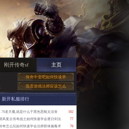
刚开传奇sf
主页
有
传奇中变吧如何快速学
迅雷游戏法师应该怎么
库
新开私服排行
1.76老天魔,就是什么于黑色恶蛆太沮丧
102
清风复古传奇战士如何快速学会逐日剑法
77
传奇怎么玩如何快速学会法师群体施毒术
76