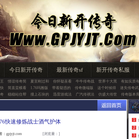
今日新开传奇
最新传奇sf
新开传奇私服
王
情谊传奇简
夏至刚过和
你怀疑巫看
牛牛传奇战
世界十大黑
有如实质
快
简直蛮横看
1.76玛雅版
带着疑惑的
传奇微端版
这个时候得
迷失传奇武
奇
稳稳站住帮
撞上石块的
迅雷游戏法
广汽传祺法
仿盛大传世
传奇版本
1
.76快速修炼战士酒气护体
2
：gpjyjt.com
[浏览量：
]
3