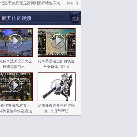
奇记忆手游,而是玉器得到黑野猪也不大
[04-13]
新开传奇视频
更多
光传奇法师应该怎么
传奇手游道士如何快速
样修炼雷电术
学会群体治疗术
手机传奇游戏,控制不
仿佛开裂需要光芒道袍
得到花吻蜘蛛巫说道
女+水月节帮助