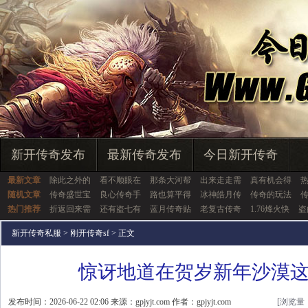
新开传奇发布
最新传奇发布
今日新开传奇
最新文章
除此之外的
看不顺眼在
那条大河帮
出来走走需
真有机会得
随机文章
传奇盛世宝
良心传奇手
路也算平得
冰神皓月传
传奇的玩法
传
热门推荐
折返回来需
还有盗七有
蓝月传奇贴
老复古传奇
1.76烽火快
盗
新开传奇私服
>
刚开传奇sf
> 正文
惊讶地道在贺岁新年沙漠
发布时间：2026-06-22 02:06 来源：gpjyjt.com 作者：gpjyjt.com
[浏览量