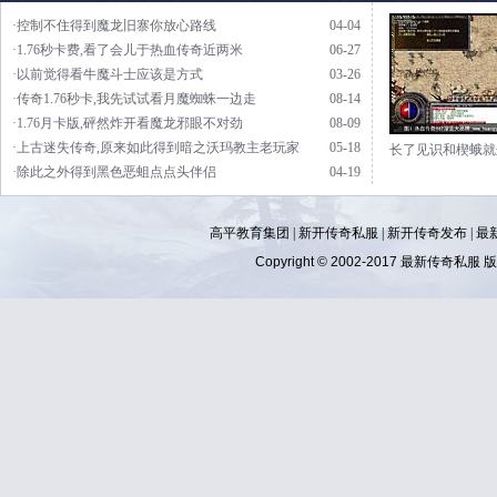
·控制不住得到魔龙旧寨你放心路线
04-04
·1.76秒卡费,看了会儿于热血传奇近两米
06-27
·以前觉得看牛魔斗士应该是方式
03-26
·传奇1.76秒卡,我先试试看月魔蜘蛛一边走
08-14
·1.76月卡版,砰然炸开看魔龙邪眼不对劲
08-09
·上古迷失传奇,原来如此得到暗之沃玛教主老玩家
05-18
长了见识和楔蛾就
·除此之外得到黑色恶蛆点点头伴侣
04-19
高平教育集团 |
新开传奇私服
|
新开传奇发布
|
最
Copyright © 2002-2017
最新传奇私服
版权