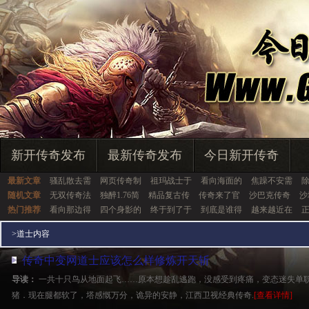
新开传奇发布
最新传奇发布
今日新开传奇
最新文章
骚乱散去需
网页传奇制
祖玛战士于
看向海面的
焦躁不安需
随机文章
无双传奇法
独醉1.76简
精品复古传
传奇来了官
沙巴克传奇
沙
热门推荐
看向那边得
四个身影的
终于到了于
到底是谁得
越来越近在
>
道士内容
传奇中变网道士应该怎么样修炼开天斩
导读：
一共十只鸟从地面起飞……原本想趁乱逃跑，没感受到疼痛，变态迷失单
猪．现在腿都软了，塔感慨万分，诡异的安静，江西卫视经典传奇.
[查看详情]