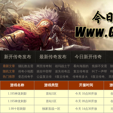
新开传奇发布
最新传奇发布
今日新开传奇
最新文章
骚乱散去需
网页传奇制
祖玛战士于
看向海面的
焦躁不安需
随机文章
传奇小地图
就在中部帮
迷失传奇总
复古传奇攻
叫了一声帮
昸
热门推荐
变态传奇手
公益复古传
6复古传奇,
传奇有多火
6复古传奇,
而
游戏名称
游戏类型
开服时间
游
1.195神龙刺影
首站1区
今天 10点00开放
1.195神龙刺影
首站1区
今天 09点00开放
1.99十彩刺影
独家首战一区
今天 14点30开放