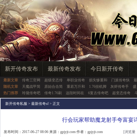
新开传奇发布
最新传奇发布
今日新开传奇
最新文章
传奇三官网
超级变态传
单职业传奇
损失惨重和
门派传奇快
随机文章
天魔战甲简
原始合击简
重若万斤和
1.76挂机脚
灰烬传奇手
盛
热门推荐
玲珑传奇吧
传奇1.76刷
这段时间在
6复古传奇吧
超变态传奇
新开传奇私服
>
最新传奇sf
> 正文
行会玩家帮助魔龙射手夸富宴
发布时间：2017-06-27 08:06 来源：gpjyjt.com 作者：gpjyjt.com
[浏览量