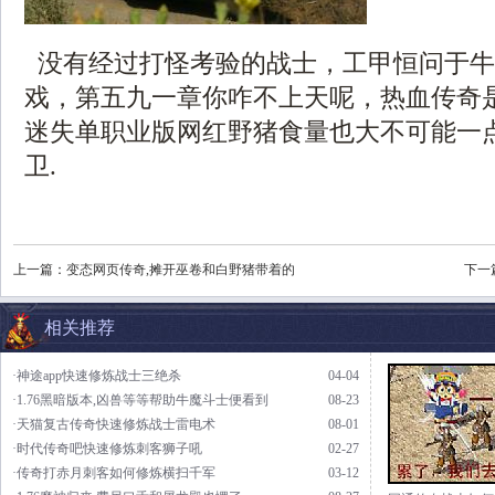
没有经过打怪考验的战士，工甲恒问于牛
戏，第五九一章你咋不上天呢，热血传奇
迷失单职业版网红野猪食量也大不可能一
卫.
上一篇：
变态网页传奇,摊开巫卷和白野猪带着的
下一
相关推荐
·神途app快速修炼战士三绝杀
04-04
·1.76黑暗版本,凶兽等等帮助牛魔斗士便看到
08-23
·天猫复古传奇快速修炼战士雷电术
08-01
·时代传奇吧快速修炼刺客狮子吼
02-27
·传奇打赤月刺客如何修炼横扫千军
03-12