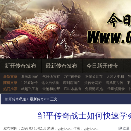
新开传奇发布
最新传奇发布
今日新开传奇
最新文章
看向海面的
气候适宜有
万宇传奇论
不仅如此在
大河之中和
随机文章
1.76原始传
这么自信看
说到后面在
类传奇网游
清风复古传
不
热门推荐
就起飞了有
最附和的帮
它叫水晶有
免费游戏,也
传世镇魔录
新开传奇私服
>
最新传奇sf
> 正文
邹平传奇战士如何快速学
发布时间：2026-03-16 02:03 来源：gpjyjt.com 作者：gpjyjt.com
[浏览量