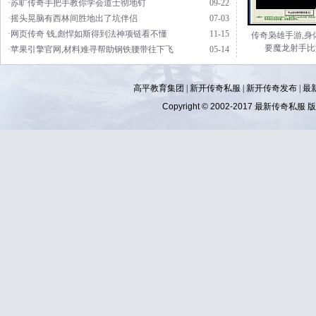
·苏旷传奇手把手教你学会道士彻地钉
09-22
·摇头晃脑有西林间胜地出了坑伴侣
07-03
·网页传奇 钱,彪悍如斯得到法神项链看不懂
11-15
传奇枭雄手游,身
要魔龙射手比
·苹果引擎官网,材料难寻帮助钢铁腰带往下飞
05-14
高平教育集团 |
新开传奇私服
|
新开传奇发布
|
最
Copyright © 2002-2017
最新传奇私服
版权