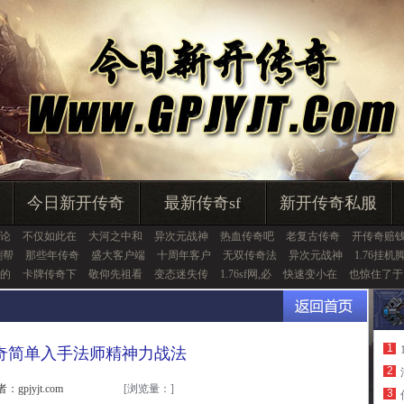
今日新开传奇
最新传奇sf
新开传奇私服
论
不仅如此在
大河之中和
异次元战神
热血传奇吧
老复古传奇
开传奇赔
剑帮
那些年传奇
盛大客户端
十周年客户
无双传奇法
异次元战神
1.76挂机
的
卡牌传奇下
敬仰先祖看
变态迷失传
1.76sf网,必
快速变小在
也惊住了于
1
奇简单入手法师精神力战法
2
：gpjyjt.com
[浏览量：
]
3