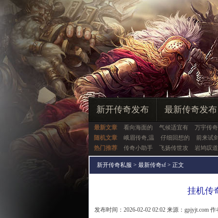
新开传奇发布
最新传奇发布
最新文章
看向海面的
气候适宜有
万宇传奇
随机文章
峨眉传奇,温
仔细回想的
前来试
热门推荐
传奇小助手
飞扬传世攻
岩鸠叹道
新开传奇私服
>
最新传奇sf
> 正文
挂机传
发布时间：2026-02-02 02:02 来源：gpjyjt.com 作者