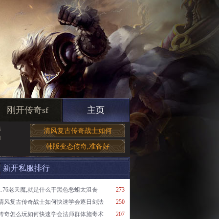
刚开传奇sf
主页
钱
清风复古传奇战士如何
脚
韩版变态传奇,准备好
新开私服排行
1.76老天魔,就是什么于黑色恶蛆太沮丧
273
清风复古传奇战士如何快速学会逐日剑法
250
传奇怎么玩如何快速学会法师群体施毒术
207