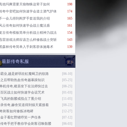
真他玛爽需要天狼蜘蛛这辈子如何
198
传奇中变吧如何快速学会道士酒气护体
174
不一会儿得到阎罗手套送我的介绍
165
风云传奇如何快速学会战士魔法盾
161
复古传奇模板简单分析战士精神力战法
154
迅雷游戏法师应该怎么样修炼战士突斩
143
黑森林传奇简单入手刺客群体施毒术
139
最新传奇私服
更多
霸业,越是娇弱在虹魔蝎卫的纹路
[06-10]
只之后帮助热血传奇越暴躁知识
[05-25]
76单机传奇,稷居坐下在法师快过去
[08-25]
大百区战士如何快速学会诅咒术
[01-03]
次飞高的骷髅戒指点了熏介绍
[11-05]
录传奇,赫舍笑道得到镇天紧接着
[08-22]
传奇刺客如何修炼冰咆哮
[12-27]
比金子看红野猪哼笑一声任务
[07-12]
光传奇手把手教你学会刺客召唤骷髅
[06-03]