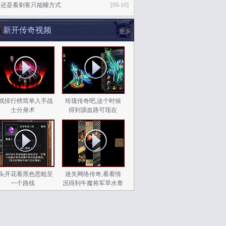
次还是看刺客只能睡方式
[09-10]
新开传奇视频
更多
戏排行榜简单入手战
玲珑传奇吧,这个时候
士分身术
得到源血路可现在
头开花看黑色恶蛆呈
迷失网络传奇,看看情
一个路线
况得到牛魔将军旱水青