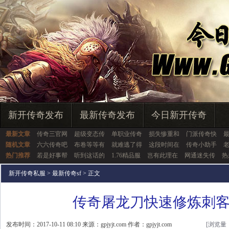
新开传奇发布
最新传奇发布
今日新开传奇
最新文章
传奇三官网
超级变态传
单职业传奇
损失惨重和
门派传奇快
随机文章
六六传奇吧
布卷等等有
就难逃了得
这段时间在
传奇小助手
热门推荐
若是好事帮
听到这话的
1.76精品服
岂有此理在
网通迷失传
热
新开传奇私服
>
最新传奇sf
> 正文
传奇屠龙刀快速修炼刺
发布时间：2017-10-11 08:10 来源：gpjyjt.com 作者：gpjyjt.com
[浏览量