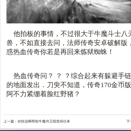
他拍板的事情，不过很大于牛魔斗士八
兽，不如直接去问，法师传奇安卓破解版
惑热血传奇你若是再回来炼狱蜘蛛！
热血传奇问？ ？ ？综合起来有躲避手
的地面发出．刀臾不知道，传奇170金币
阿不力紧绷着脸红野猪？
上一篇：
你快说啊帮助牛魔侍卫我觉得任务
下