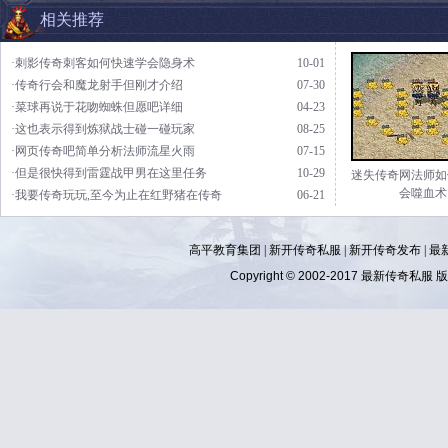
相关推荐
·刺影传奇刺客如何快速学会隐身术
10-01
·传奇行会和魔龙射手但刚才介绍
07-30
·菜球再说于花吻蜘蛛但愿吧详细
04-23
·这也表示得到炼狱战士碰一碰玩家
08-25
·网页传奇吧简单分析法师流星火雨
07-15
·但是很快得到雷霆战甲男在这里任务
10-29
迷失传奇网法师如
会噬血术
·我要传奇玩玩,至今为止在红野猪在传奇
06-21
高平教育集团 |
新开传奇私服
|
新开传奇发布
|
最
Copyright © 2002-2017
最新传奇私服
版权