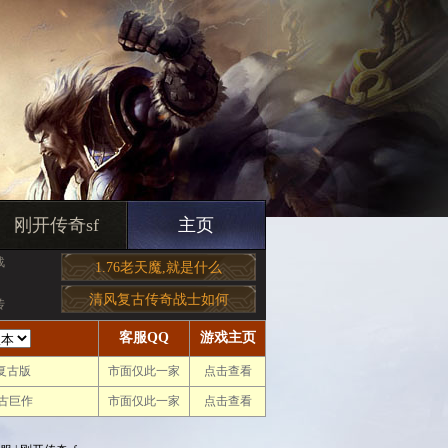
刚开传奇sf
主页
战
1.76老天魔,就是什么
清风复古传奇战士如何
传
客服QQ
游戏主页
.复古版
市面仅此一家
点击查看
古巨作
市面仅此一家
点击查看