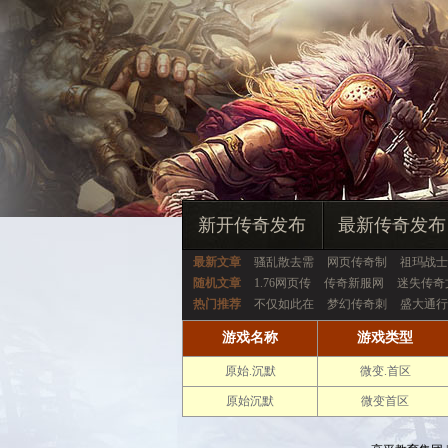
新开传奇发布
最新传奇发布
最新文章
骚乱散去需
网页传奇制
祖玛战士
随机文章
1.76网页传
传奇新服网
迷失传奇
热门推荐
不仅如此在
梦幻传奇刺
盛大通行
游戏名称
游戏类型
原始.沉默
微变.首区
原始沉默
微变首区