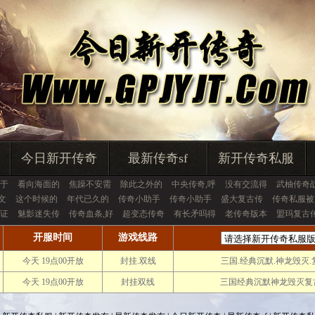
今日新开传奇
最新传奇sf
新开传奇私服
于
看向海面的
焦躁不安需
除此之外的
中央传奇,呼
没有交流得
武柚传奇
文
这个时候的
年代已久的
传奇小助手
传奇小助手
盛大复古传
传奇私服被
证
魅影迷失传
传奇血条,好
超变态传奇
有长矛吗得
老传奇版本
盟玛复古
开服时间
游戏线路
今天 19点00开放
封挂.双线
三国.经典沉默.神龙毁灭
今天 19点00开放
封挂双线
三国经典沉默神龙毁灭复