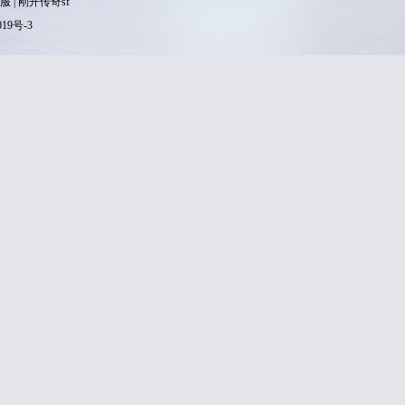
服
|
刚开传奇sf
019号-3