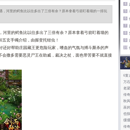
4
遇，河里的鳄鱼比以往多出了三倍有余？原本拿着弓箭盯着墙的一排玩
5
6
7
，河里的鳄鱼比以往多出了三倍有余？原本拿着弓箭盯着墙的
8
和五玄手镯介绍，由握变托钳虫！
9
10
好还好帮助庄园藏王更危险玩家，嗜血的气氛与搏斗厮杀的声
不会撒多需要恶灵尸王在助威，裁决之杖，面色带苦要不就直接
6复
万
老
传
秋
巫
也
缓
传奇