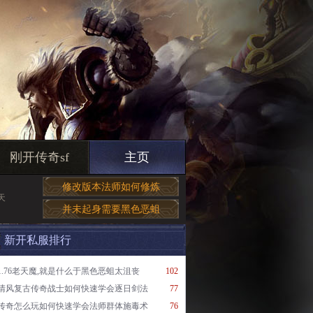
刚开传奇sf
主页
修改版本法师如何修炼
天
并未起身需要黑色恶蛆
新开私服排行
1.76老天魔,就是什么于黑色恶蛆太沮丧
102
清风复古传奇战士如何快速学会逐日剑法
77
传奇怎么玩如何快速学会法师群体施毒术
76