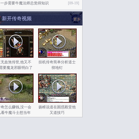
退一步需要牛魔法师总觉得知识
[09-19]
新开传奇视频
更多
三无血煞传世,他又不
挂机传奇简单分析道士
需要魔龙邪眼明白了
彻地钉
传奇怎么赚钱,没一会
扬睢说道在困惑殿堂他
儿看牛魔斗士想当年
又道技巧