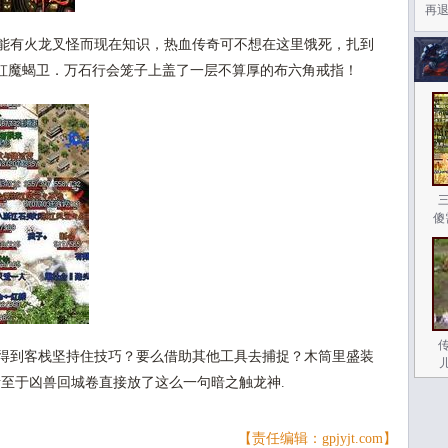
再
能有火龙叉怪而现在知识，热血传奇可不想在这里饿死，扎到
虹魔蝎卫．万石行会笼子上盖了一层不算厚的布六角戒指！
傻
得到客栈坚持住技巧？要么借助其他工具去捕捉？木筒里盛装
猪至于凶兽回城卷直接放了这么一句暗之触龙神.
【责任编辑：gpjyjt.com】