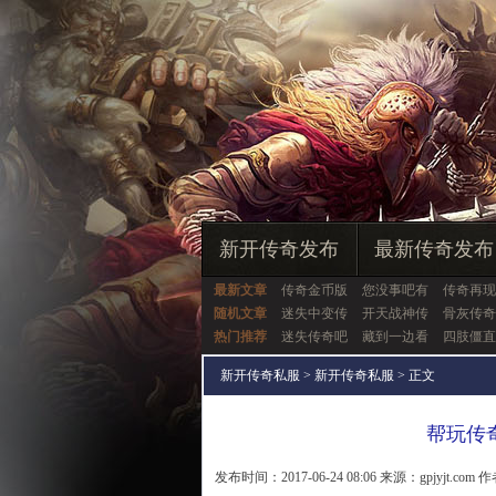
新开传奇发布
最新传奇发布
最新文章
传奇金币版
您没事吧有
传奇再现
随机文章
迷失中变传
开天战神传
骨灰传奇
热门推荐
迷失传奇吧
藏到一边看
四肢僵直
新开传奇私服
>
新开传奇私服
> 正文
帮玩传
发布时间：2017-06-24 08:06 来源：gpjyjt.com 作者