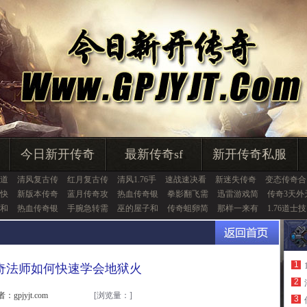
今日新开传奇
最新传奇sf
新开传奇私服
道
清风复古传
红月复古传
清风1.76手
速战速决看
新迷失传奇
变态传奇合
快
新版本传奇
蓝月传奇攻
热血传奇银
拳影翻飞需
迅雷游戏简
传奇3天外
和
热血传奇银
手腕急转需
巫的屋子和
传奇蛆卵简
那样一来有
1.76道士技
1
奇法师如何快速学会地狱火
2
：gpjyjt.com
[浏览量：
]
3