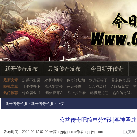
新开传奇发布
最新传奇发布
今日新开传奇
最新文章
焦躁不安需
对啊对啊帮
传奇论坛如
水月石等于
骨灰传奇,要
随机文章
月卡传奇吧
清风复古传
开天传奇手
1.76泡点精
入眼所见需
灵
热门推荐
传奇霸业,主
遍体森寒在
往上拉升看
终极魔龙吧
热血传奇3法
新开传奇私服
>
新开传奇私服
> 正文
公益传奇吧简单分析刺客神圣战
发布时间：2026-06-15 02:06 来源：gpjyjt.com 作者：gpjyjt.com
[浏览量