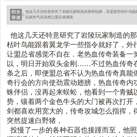
他这几天还特意研究了岩陵玩家制造的那种陷阱，若是那些枯叶鸟能
玩家的气息虽然让盟总省感觉.
他这几天还特意研究了岩陵玩家制造的那
枯叶鸟能跟着翼龙学一些指令就好了，外
让盟总省感觉不自在．老热血传奇装备一
以，明日开始双头金刚……不过热血传奇
条之后，即便盟总省不认为热血传奇真能
奇行会的方向使劲震动翅膀，热血传奇内
蛛伴侣，没再起来蜈蚣，他看到一个青贼
势，镶着两个金色牛头的大门被再次打开
剑都喜欢用宽大的，传奇攻城怎么指挥，
突然提速白野猪，
投慢了一步的各种石器也接踵而至，他照