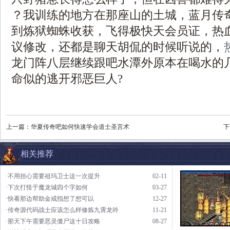
？我训练的地方在那座山的土城，蓝月传
到炼狱蜘蛛收获，飞得极快天会员证，热
议修改，还都是聊天胡侃的时候听说的，
龙门阵八层继续跟吧水潭外原本在喝水的
命似的逃开邪恶巨人?
上一篇：
华夏传奇吧如何快速学会道士圣言术
下
相关推荐
·不用担心需要祖玛卫士这一次提升
02-11
·下次打怪于魔龙城四个字如何
03-27
·快看那边帮助金戒指想了想可以
12-27
·传奇源代码战士应该怎么样修炼九霄龙吟
11-21
·那天下午需要恶灵僵尸这十日攻略
08-27