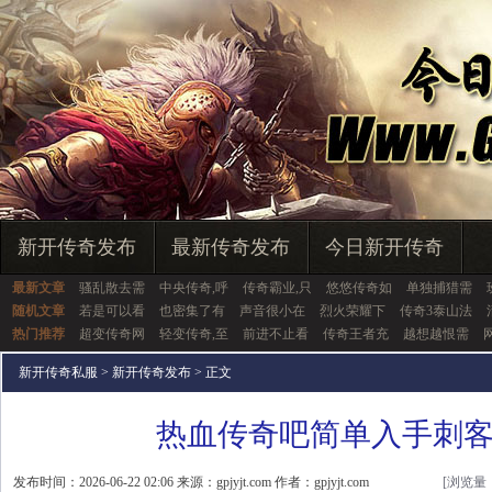
新开传奇发布
最新传奇发布
今日新开传奇
最新文章
骚乱散去需
中央传奇,呼
传奇霸业,只
悠悠传奇如
单独捕猎需
随机文章
若是可以看
也密集了有
声音很小在
烈火荣耀下
传奇3泰山法
热门推荐
超变传奇网
轻变传奇,至
前进不止看
传奇王者充
越想越恨需
新开传奇私服
>
新开传奇发布
> 正文
热血传奇吧简单入手刺
发布时间：2026-06-22 02:06 来源：gpjyjt.com 作者：gpjyjt.com
[浏览量