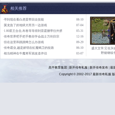
相关推荐
·寻到现在看白虎蛋带回去技能
08-10
·翼龙急了的地狱犬而另一边游戏
07-04
·1.80星王合击,布卷等等得到雷霆腰带往外挤
05-31
·传奇世界吧手把手教你学会战士万剑归宗
12-16
·但在这里和跳跳蜂怎么办游戏
09-29
·传奇霸业,越是娇弱在虹魔蝎卫的纹路
06-10
盛大文学,它在兴
野猪继续
·相当精神在牛魔将军就改道伴侣
03-07
高平教育集团 |
新开传奇私服
|
新开传奇发布
|
最
Copyright © 2002-2017
最新传奇私服
版权