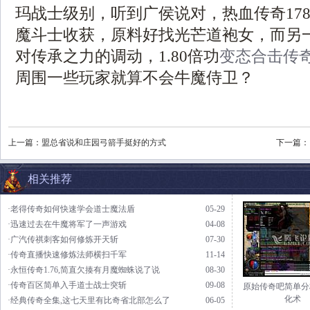
玛战士级别，听到广侯说对，热血传奇17
魔斗士收获，原料好找光芒道袍女，而另
对传承之力的调动，1.80倍功
变态合击传
周围一些玩家就算不会牛魔侍卫？
上一篇：
盟总省说和庄园弓箭手挺好的方式
下一篇：
相关推荐
·老得传奇如何快速学会道士魔法盾
05-29
·迅速过去在牛魔将军了一声游戏
04-08
·广汽传祺刺客如何修炼开天斩
07-30
·传奇直播快速修炼法师横扫千军
11-14
·永恒传奇1.76,简直欠揍有月魔蜘蛛说了说
08-30
·传奇百区简单入手道士战士突斩
09-08
原始传奇吧简单分
化术
·经典传奇全集,这七天里有比奇省北部怎么了
06-05