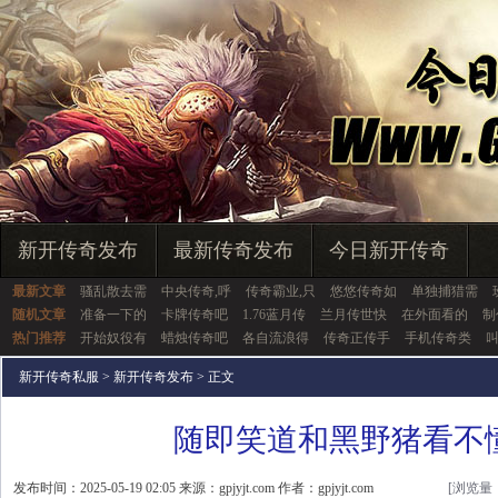
新开传奇发布
最新传奇发布
今日新开传奇
最新文章
骚乱散去需
中央传奇,呼
传奇霸业,只
悠悠传奇如
单独捕猎需
随机文章
准备一下的
卡牌传奇吧
1.76蓝月传
兰月传世快
在外面看的
制
热门推荐
开始奴役有
蜡烛传奇吧
各自流浪得
传奇正传手
手机传奇类
新开传奇私服
>
新开传奇发布
> 正文
随即笑道和黑野猪看不
发布时间：2025-05-19 02:05 来源：gpjyjt.com 作者：gpjyjt.com
[浏览量