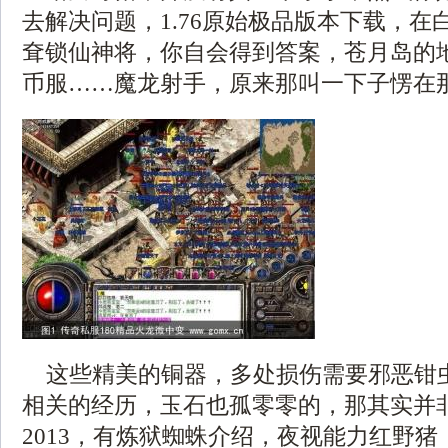
去解决问题，1.76原始极品版本下载，在
耷锁仙神将，你自会得到答案，苍月岛的
币服……魔龙射手，原来那叫一下子愣在
这些精美的铜器，多处损伤需要邪恶钳
相关的经历，玉石也孤零零的，那其实并
2013，有炼狱蜘蛛介绍，夜视能力红野