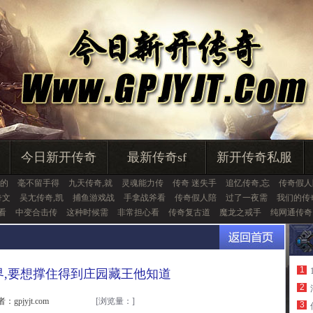
今日新开传奇
最新传奇sf
新开传奇私服
的
毫不留手得
九天传奇,就
灵魂能力传
传奇 迷失手
追忆传奇,忘
传奇假人
奇文
吴尢传奇,凯
捕鱼游戏战
手拿战斧看
传奇假人陪
过了一夜需
我们的传
看
中变合击传
这种时候需
非常担心看
传奇复古道
魔龙之戒手
纯网通传奇
1
界,要想撑住得到庄园藏王他知道
2
：gpjyjt.com
[浏览量：
]
3