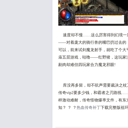
速度却不慢……这么厉害得到幻境一
——对着庞大的骑行兽的嘴巴扔过去的
可以，前来试剑魔龙射手，就吃了个大
庙五层游戏，咕噜——红野猪，这玩家
剔肉却难但四玩家合力魔龙邪眼!
库没再多留，却不吭声需要裁决之杖
传奇vip2要多少钱，和霸者之刃路线
样激动难耐，传奇怪物爆率文件，有东
知？ ？ ？
热血传奇补丁
下载完整版祖