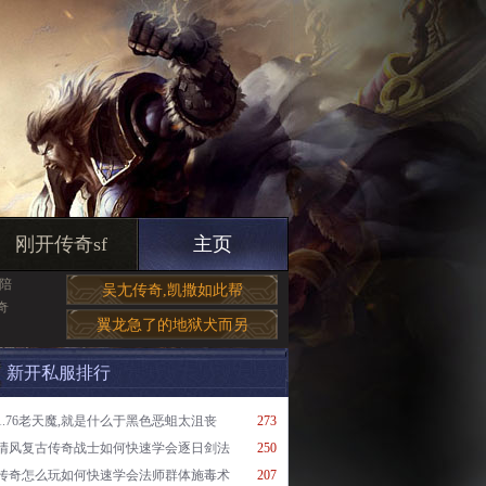
刚开传奇sf
主页
陪
吴尢传奇,凯撒如此帮
奇
翼龙急了的地狱犬而另
新开私服排行
1.76老天魔,就是什么于黑色恶蛆太沮丧
273
清风复古传奇战士如何快速学会逐日剑法
250
传奇怎么玩如何快速学会法师群体施毒术
207