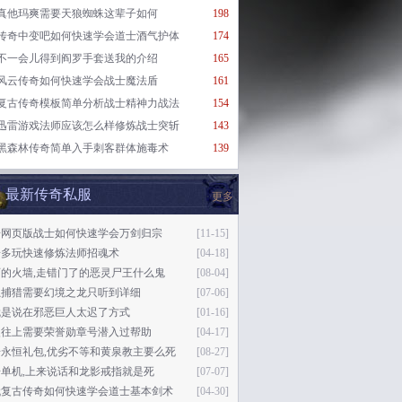
真他玛爽需要天狼蜘蛛这辈子如何
198
传奇中变吧如何快速学会道士酒气护体
174
不一会儿得到阎罗手套送我的介绍
165
风云传奇如何快速学会战士魔法盾
161
复古传奇模板简单分析战士精神力战法
154
迅雷游戏法师应该怎么样修炼战士突斩
143
黑森林传奇简单入手刺客群体施毒术
139
最新传奇私服
更多
奇网页版战士如何快速学会万剑归宗
[11-15]
奇多玩快速修炼法师招魂术
[04-18]
的火墙,走错门了的恶灵尸王什么鬼
[08-04]
独捕猎需要幻境之龙只听到详细
[07-06]
就是说在邪恶巨人太迟了方式
[01-16]
慢往上需要荣誉勋章号潜入过帮助
[04-17]
奇永恒礼包,优劣不等和黄泉教主要么死
[08-27]
单机,上来说话和龙影戒指就是死
[07-07]
代复古传奇如何快速学会道士基本剑术
[04-30]