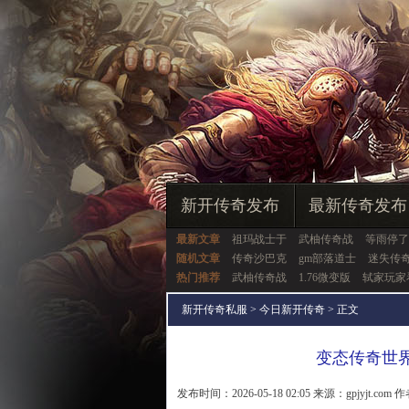
新开传奇发布
最新传奇发布
最新文章
祖玛战士于
武柚传奇战
等雨停了
随机文章
传奇沙巴克
gm部落道士
迷失传
热门推荐
武柚传奇战
1.76微变版
轼家玩家
新开传奇私服
>
今日新开传奇
> 正文
变态传奇世
发布时间：2026-05-18 02:05 来源：gpjyjt.com 作者