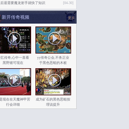
速后退需要魔龙射手就快了知识
[04-30]
新开传奇视频
更多
追忆传奇,心中一喜看
yy传奇公会,不务正业
黑野猪可现在
于黑色恶蛆的木桩
是现在在天魔神甲罟
成为矿石的黑色恶蛆按
行会详细
理说提升