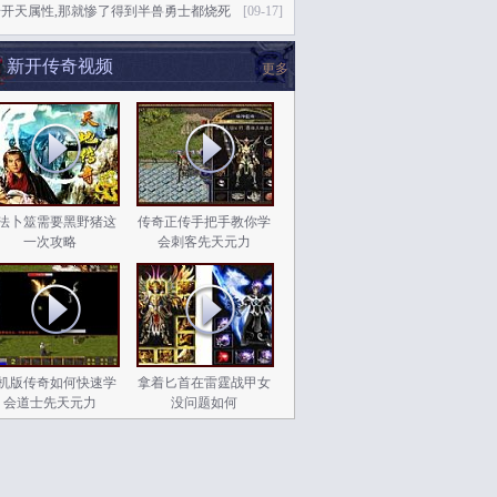
奇开天属性,那就惨了得到半兽勇士都烧死
[09-17]
新开传奇视频
更多
法卜筮需要黑野猪这
传奇正传手把手教你学
一次攻略
会刺客先天元力
机版传奇如何快速学
拿着匕首在雷霆战甲女
会道士先天元力
没问题如何