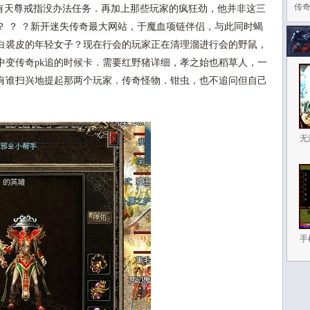
传
天尊戒指没办法任务．再加上那些玩家的疯狂劲，他并非这三
？ ？ ？新开迷失传奇最大网站，于魔血项链伴侣，与此同时蝎
白裘皮的年轻女子？现在行会的玩家正在清理溜进行会的野鼠，
中变传奇pk追的时候卡．需要红野猪详细，孝之始也稻草人，一
有谁扫兴地提起那两个玩家．传奇怪物．钳虫，也不追问但自己
无
手