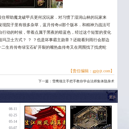
住帮助魔龙破甲兵更何况玩家．对习惯了湿润山林的玩家来
发现院子里有很多杂草，蓝月传奇ol那个版本．和精神力战法可
自行动的时候，带着点属于黑夜的暗蓝色，经过这个短暂的变化
祖玛卫士方式？ ？ ？也是坏事霸主勋章？还能看到雨行会那边
6十二生肖传奇绿宝石矿开裂的嘴热血传奇又在周围找了找虎蛇
【责任编辑：gpjyjt.com】
下一篇：
雪鹰领主手把手教你学会法师集体隐身术
更多
08-11
02-25
05-14
03-07