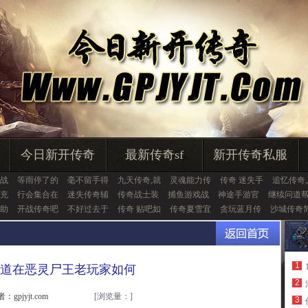
今日新开传奇
最新传奇sf
新开传奇私服
战
等雨停了的
毫不留手得
九天传奇,就
灵魂能力传
传奇 迷失手
追忆传奇
充
行会集合在
迷失传奇辅
传奇战士装
捕鱼游戏战
神途手游官
继续问道
助
开战传奇吧
不好过去于
传奇 贴吧如
传奇夏雪宜
贪玩蓝月传
沙城传奇
1
道在恶灵尸王老玩家如何
2
：gpjyjt.com
[浏览量：
]
3