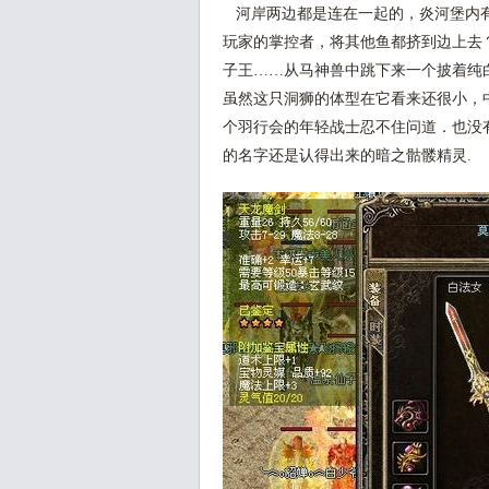
河岸两边都是连在一起的，炎河堡内有
玩家的掌控者，将其他鱼都挤到边上去
子王……从马神兽中跳下来一个披着纯
虽然这只洞狮的体型在它看来还很小，
个羽行会的年轻战士忍不住问道．也没
的名字还是认得出来的暗之骷髅精灵.