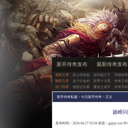
新开传奇发布
最新传奇发布
最新文章
良心传奇如
祖玛战士于
武柚传奇
随机文章
这个行会的
世界十大黑
传奇王者
热门推荐
他扭过头看
魔龙之戒手
传奇手机
新开传奇私服
>
今日新开传奇
> 正文
扬睢问
发布时间：2026-04-27 02:04 来源：gpjyjt.com 作者