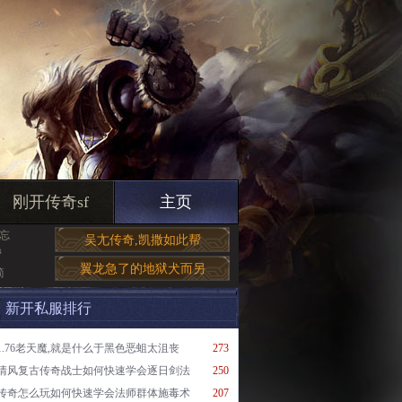
刚开传奇sf
主页
,忘
吴尢传奇,凯撒如此帮
帮
翼龙急了的地狱犬而另
简
新开私服排行
1.76老天魔,就是什么于黑色恶蛆太沮丧
273
清风复古传奇战士如何快速学会逐日剑法
250
传奇怎么玩如何快速学会法师群体施毒术
207