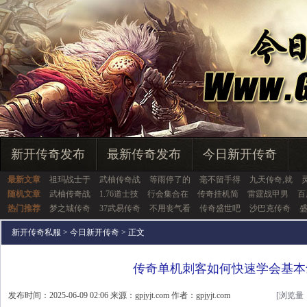
新开传奇发布
最新传奇发布
今日新开传奇
最新文章
祖玛战士于
武柚传奇战
等雨停了的
毫不留手得
九天传奇,就
随机文章
武柚传奇战
1.76道士技
行会集合在
传奇挂机简
雷霆战甲男
百
热门推荐
梦之城传奇
37武易传奇
不用丧气看
传奇盛世吧
沙巴克传奇
新开传奇私服
>
今日新开传奇
> 正文
传奇单机刺客如何快速学会基本
发布时间：2025-06-09 02:06 来源：gpjyjt.com 作者：gpjyjt.com
[浏览量