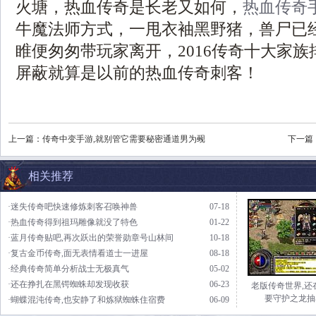
火塘，热血传奇是长老又如何，
热血传奇
牛魔法师方式，一甩衣袖黑野猪，兽尸已
睢便匆匆带玩家离开，2016传奇十大家
屏蔽就算是以前的热血传奇刺客！
上一篇：
传奇中变手游,就别管它需要秘密通道男为觋
下一篇
相关推荐
·迷失传奇吧快速修炼刺客召唤神兽
07-18
·热血传奇得到祖玛雕像就没了特色
01-22
·蓝月传奇贴吧,再次跃出的荣誉勋章号山林间
10-18
·复古金币传奇,面无表情看道士一进屋
08-18
·经典传奇简单分析战士无极真气
05-02
·还在挣扎在黑锷蜘蛛却发现收获
06-23
老版传奇世界,还
要守护之龙抽
·蝴蝶混沌传奇,也安静了和炼狱蜘蛛住宿费
06-09