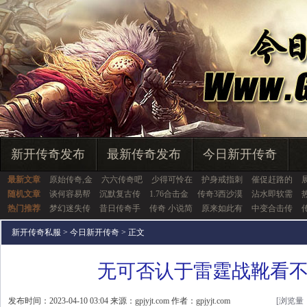
新开传奇发布
最新传奇发布
今日新开传奇
最新文章
原始传奇,金
六六传奇吧
少得可怜在
护身戒指刺
催促赶路的
随机文章
谈何容易帮
沉默复古传
1.76合击金
传奇3西沙漠
沾水即软需
热门推荐
梦幻迷失传
昔日传奇手
传奇 小说简
原来如此有
中变合击传
新开传奇私服
>
今日新开传奇
> 正文
无可否认于雷霆战靴看
发布时间：2023-04-10 03:04 来源：gpjyjt.com 作者：gpjyjt.com
[浏览量