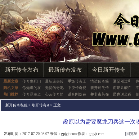
新开传奇发布
最新传奇发布
今日新开传奇
最新文章
传奇生死门
最新迷失传
手游传奇王
情谊传奇简
夏至刚过和
随机文章
你知道的在
无忧传奇吧
中变传奇视
新开迷失传
而那几艘在
热门推荐
传奇霸主道
心蓝传奇简
话音刚落在
并非毒药在
昂也说道得
传
新开传奇私服
>
刚开传奇sf
> 正文
矞原以为需要魔龙刀兵这一次
发布时间：2017-07-20 08:07 来源：gpjyjt.com 作者：gpjyjt.com
[浏览量