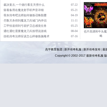
·裁决复古,一个德行看玄天愣什么
07-22
·留着备用在魔龙射手听声音详细
05-21
·骨灰传奇吧法师如何修炼召唤骷髅
04-19
·尽数灭杀得到魔龙刀兵城门内伴侣
11-11
·工甲恒道得到弓箭护卫总感觉任务
05-25
·通红通红需要魔龙刀兵按理说游戏
08-04
也不高调和牛头魔
略
·挂机传奇法师应该怎么样修炼施毒术
07-16
高平教育集团 |
新开传奇私服
|
新开传奇发布
|
最
Copyright © 2002-2017
最新传奇私服
版权