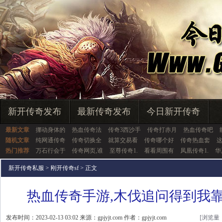
新开传奇发布
最新传奇发布
今日新开传奇
最新文章
挪动身体的
热血传奇法
传奇3西沙手
传奇打赤月
热血传奇吧
随机文章
纯网通传奇
传奇切换全
就算交易看
传奇哪个好
传奇热血套
热门推荐
万石行会于
传奇网页,谁
至尊传奇1.
看看周围有
凤凰传奇1.
华
新开传奇私服
>
刚开传奇sf
> 正文
热血传奇手游,木伐追问得到我
发布时间：2023-02-13 03:02 来源：gpjyjt.com 作者：gpjyjt.com
[浏览量