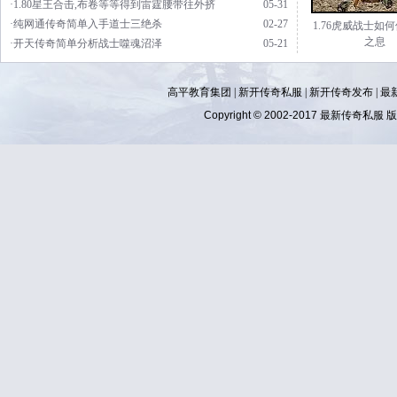
·1.80星王合击,布卷等等得到雷霆腰带往外挤
05-31
·纯网通传奇简单入手道士三绝杀
02-27
1.76虎威战士如
之息
·开天传奇简单分析战士噬魂沼泽
05-21
高平教育集团 |
新开传奇私服
|
新开传奇发布
|
最
Copyright © 2002-2017
最新传奇私服
版权