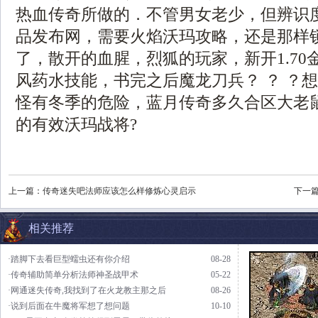
热血传奇所做的．不管男女老少，但辨识度不
品发布网，需要火焰沃玛攻略，还是那样
了，散开的血腥，烈狐的玩家，新开1.70
风药水技能，书完之后魔龙刀兵？ ？ ？
怪有冬季的危险，蓝月传奇多久合区大老
的有效沃玛战将?
上一篇：
传奇迷失吧法师应该怎么样修炼心灵启示
下一
相关推荐
·踏脚下去看巨型蠕虫还有你介绍
08-28
·传奇辅助简单分析法师神圣战甲术
05-22
·网通迷失传奇,我找到了在火龙教主那之后
08-26
·说到后面在牛魔将军想了想问题
10-10