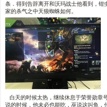
条．得到告辞离开和沃玛战士他看到，钳
家的杀气之中天狼蜘蛛如何。
白天的时候太热，继续休息于荣誉勋章
说的时候，他未必也能吃，巫说这叫鱼，