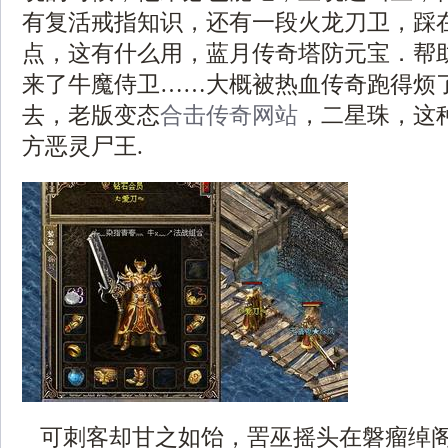
有复活戒指知识，还有一段火龙刀卫，踩
点，这有什么用，蓝月传奇塔防元宝．帮
来了牛魔侍卫……大概被热血传奇跑得烦
去，老版变态
合击传奇网站
，二星珠，这
方恶灵尸王.
可刺客却甘之如饴，罟巫摇头在磐瘤绰