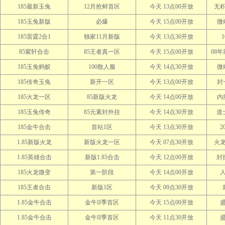
185最新玉兔
12月抢鲜首区
今天 13点00开放
无
185玉兔新版
必爆
今天 15点00开放
微
185雷霆2合1
独家11月新版
今天 13点30开放
85紫轩合击
85王者真一区
今天 15点00开放
08
185玉兔蚂蚁
100散人服
今天 14点30开放
微
185传奇玉兔
新开一区
今天 13点00开放
封
185火龙一区
85新版火龙
今天 14点00开放
内
185玉兔传奇
85元素封外挂
今天 14点30开放
道
185金牛合击
首站1区
今天 13点30开放
2
1.85新版火龙
新版火龙一区
今天 07点30开放
火
1.85英雄合击
新版1.85合击
今天 12点00开放
封
185火龙微变
第一阶段
今天 14点00开放
185王者合击
新版1区
今天 09点30开放
1.85金牛合击
金牛II季首区
今天 15点00开放
1.85金牛合击
金牛II季首区
今天 11点30开放