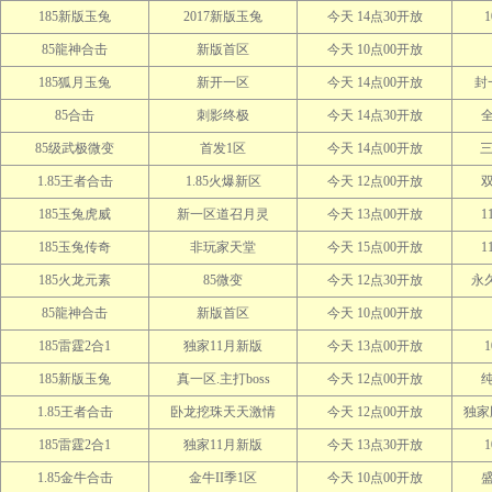
185新版玉兔
2017新版玉兔
今天 14点30开放
85龍神合击
新版首区
今天 10点00开放
185狐月玉兔
新开一区
今天 14点00开放
封
85合击
刺影终极
今天 14点30开放
85级武极微变
首发1区
今天 14点00开放
三
1.85王者合击
1.85火爆新区
今天 12点00开放
185玉兔虎威
新一区道召月灵
今天 13点00开放
1
185玉兔传奇
非玩家天堂
今天 15点00开放
1
185火龙元素
85微变
今天 12点30开放
永
85龍神合击
新版首区
今天 10点00开放
185雷霆2合1
独家11月新版
今天 13点00开放
185新版玉兔
真一区.主打boss
今天 12点00开放
1.85王者合击
卧龙挖珠天天激情
今天 12点00开放
独家
185雷霆2合1
独家11月新版
今天 13点30开放
1.85金牛合击
金牛II季1区
今天 10点00开放