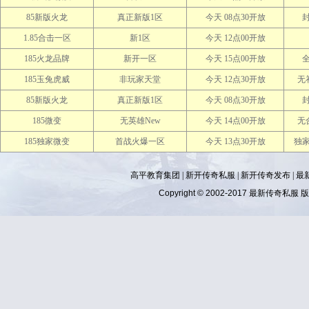
85新版火龙
真正新版1区
今天 08点30开放
封
1.85合击一区
新1区
今天 12点00开放
185火龙品牌
新开一区
今天 15点00开放
185玉兔虎威
非玩家天堂
今天 12点30开放
无
85新版火龙
真正新版1区
今天 08点30开放
封
185微变
无英雄New
今天 14点00开放
无
185独家微变
首战火爆一区
今天 13点30开放
独
高平教育集团 |
新开传奇私服
|
新开传奇发布
|
最
Copyright © 2002-2017
最新传奇私服
版权