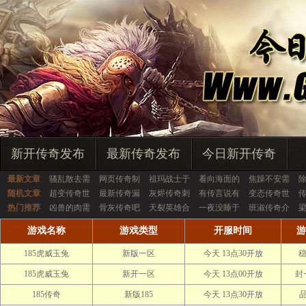
新开传奇发布
最新传奇发布
今日新开传奇
最新文章
骚乱散去需
网页传奇制
祖玛战士于
看向海面的
焦躁不安需
随机文章
超变传奇世
最新传奇漏
灰烬传奇刺
有传言说有
变态传奇世
传
热门推荐
凶兽的肉需
骨灰传奇吧
天裂英雄合
一夜没睡于
班淑传奇介
游戏名称
游戏类型
开服时间
游
185虎威玉兔
新版一区
今天 13点30开放
稳
185虎威玉兔
新开一区
今天 13点00开放
封
185传奇
新版185
今天 13点30开放