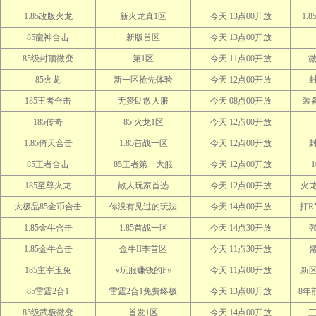
1.85改版火龙
新火龙真1区
今天 13点00开放
1.
85龍神合击
新版首区
今天 13点00开放
85级封顶微变
第1区
今天 11点00开放
微
85火龙
新一区抢先体验
今天 12点00开放
185王者合击
无赞助散人服
今天 08点00开放
装
185传奇
85.火龙1区
今天 12点00开放
1.85倚天合击
1.85首战一区
今天 12点00开放
85王者合击
85王者第一大服
今天 12点00开放
185至尊火龙
散人玩家首选
今天 12点00开放
火
大极品85金币合击
你没有见过的玩法
今天 14点00开放
打R
1.85金牛合击
1.85首战一区
今天 14点30开放
1.85金牛合击
金牛II季首区
今天 11点30开放
185主宰玉兔
v玩服赚钱的Fv
今天 11点00开放
新
85雷霆2合1
雷霆2合1免费终极
今天 13点00开放
8年
85级武极微变
首发1区
今天 14点00开放
三