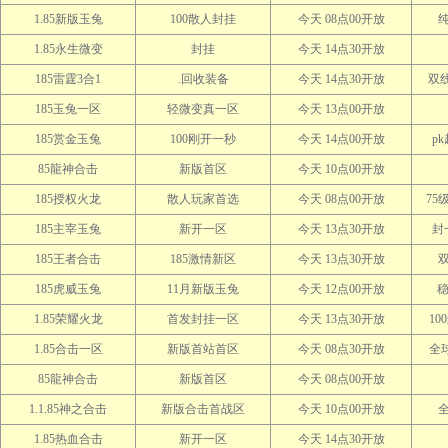
1.85新版玉兔
100散人封挂
今天 08点00开放
1.85永生微变
封挂
今天 14点30开放
185雷霆3合1
.回收装备
今天 14点30开放
双线
185玉兔一区
轻微变真一区
今天 13点00开放
185赏金玉兔
100刚开一秒
今天 14点00开放
p
85龍神合击
新版首区
今天 10点00开放
185授权火龙
散人玩家首选
今天 08点00开放
75
185主宰玉兔
新开一区
今天 13点30开放
封
185王者合击
185激情新区
今天 13点30开放
185虎威玉兔
11月新版玉兔
今天 12点00开放
稳
1.85荣耀火龙
首发封挂一区
今天 13点30开放
10
1.85合击一区
新版首站首区
今天 08点30开放
全
85龍神合击
新版首区
今天 08点00开放
1.1.85神之合击
新版合击首战区
今天 10点00开放
1.85热血合击
新开一区
今天 14点30开放