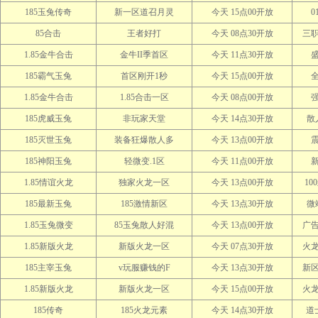
185玉兔传奇
新一区道召月灵
今天 15点00开放
0
85合击
王者好打
今天 08点30开放
三
1.85金牛合击
金牛II季首区
今天 11点30开放
185霸气玉兔
首区刚开1秒
今天 15点00开放
1.85金牛合击
1.85合击一区
今天 08点00开放
185虎威玉兔
非玩家天堂
今天 14点30开放
散
185灭世玉兔
装备狂爆散人多
今天 13点00开放
185神阳玉兔
轻微变.1区
今天 11点00开放
1.85情谊火龙
独家火龙一区
今天 13点00开放
10
185最新玉兔
185激情新区
今天 13点30开放
微
1.85玉兔微变
85玉兔散人好混
今天 13点00开放
广
1.85新版火龙
新版火龙一区
今天 07点30开放
火
185主宰玉兔
v玩服赚钱的F
今天 13点30开放
新
1.85新版火龙
新版火龙一区
今天 15点00开放
火
185传奇
185火龙元素
今天 14点30开放
道